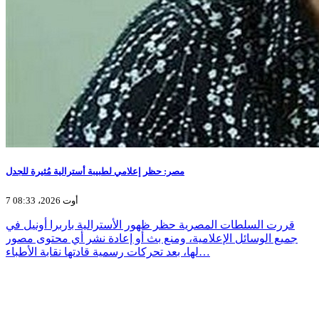
مصر: حظر إعلامي لطبيبة أسترالية مُثيرة للجدل
7 أوت 2026، 08:33
قررت السلطات المصرية حظر ظهور الأسترالية باربرا أونيل في
جميع الوسائل الإعلامية، ومنع بث أو إعادة نشر أي محتوى مصور
لها، بعد تحركات رسمية قادتها نقابة الأطباء…