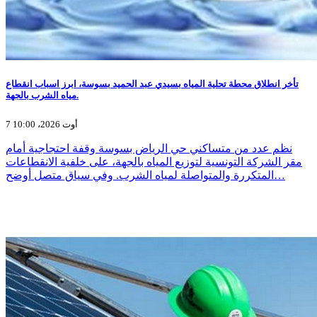
تأخر انطلاق محطة تحلية المياه بسيدي عبد الحميد بسوسة، ابرز اسباب انقطاع
مياه الشرب بالجهة.
7 أوت 2026، 10:00
نظم عدد من متساكني حي الرياض بسوسة وقفة احتجاجية أمام
مقر الشركة التونسية لتوزيع المياه بالجهة، على خلفية الانقطاعات
المتكررة والمتواصلة لمياه الشرب. وفي سياق متصل أوضح…