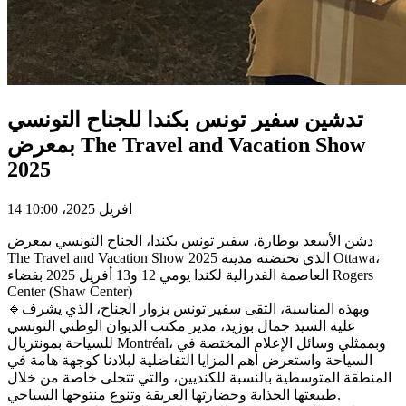
تدشين سفير تونس بكندا للجناح التونسي
بمعرض The Travel and Vacation Show
2025
14 افريل 2025، 10:00
دشن الأسعد بوطارة، سفير تونس بكندا، الجناح التونسي بمعرض
The Travel and Vacation Show 2025 الذي تحتضنه مدينة Ottawa،
العاصمة الفدرالية لكندا يومي 12 و13 أفريل 2025 بفضاء Rogers
Center (Shaw Center)
🔹وبهذه المناسبة، التقى سفير تونس بزوار الجناح، الذي يشرف
عليه السيد جمال بوزيد، مدير مكتب الديوان الوطني التونسي
للسياحة بمونتريال Montréal، وبممثلي وسائل الإعلام المختصة في
السياحة واستعرض أهم المزايا التفاضلية لبلادنا كوجهة هامة في
المنطقة المتوسطية بالنسبة للكنديين، والتي تتجلى خاصة من خلال
طبيعتها الجذابة وحضارتها العريقة وتنوع منتوجها السياحي.