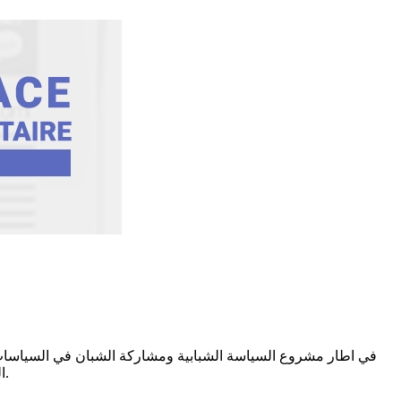
في اطار مشروع السياسة الشبابية ومشاركة الشبان في السياسات ال
البلديات الهولندية وبتمويل من الاتحاد الأوروبي وبدعم من مملكة هولندا حفل تدشين ملعب كرة القدم المصغرة في بلدية الصمار بولاية تطاوين.