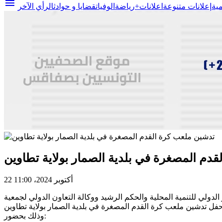
menu
مية
إعلانات متنوعة
اعلانات+
رياضة
الوفيات
قضايا و حوادث
الرأي الآخر
دم المصغرة في بلدية الصمار بولاية تطاوين
22 أكتوبر 2024، 11:00
لي للتنمية المحلية والحكم الرشيد ووكالة التعاون الدولي لجمعية
وذلك بحضور: