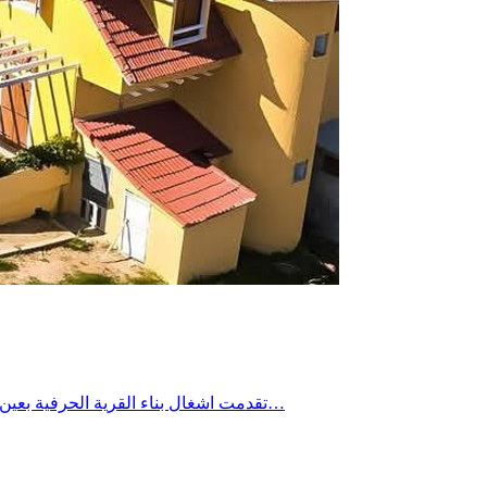
تقدمت اشغال بناء القرية الحرفية بعين دراهم بنسبة واحد وثمانين بالمائة على ان تستكمل الاشغال في اكتوبر المقبل بما سيساهم في دعم حرفيي المنطقة ومساعدتهم على ترويج…