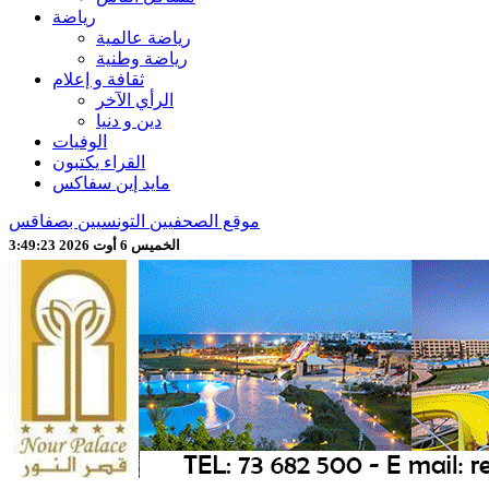
رياضة
رياضة عالمية
رياضة وطنية
ثقافة و إعلام
الرأي الآخر
دين و دنيا
الوفيات
القراء يكتبون
مايد إين سفاكس
موقع الصحفيين التونسيين بصفاقس
الخميس 6 أوت 2026 3:49:25