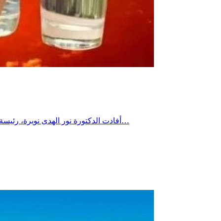
أفادت الدكتورة نور الهدى نويرة، رئيسة قسم الاستعجالي بمستشفى المنجي سليم بالمرسى، بأن القسم سجل خلال نهاية الأسبوع الفارط 5 حالات إجهاد حراري، من بينها حالة وفاة…