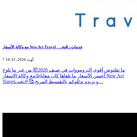
مع وكالة الأسفار New Act Travel ….خدمات راقية
7 أوت 2026، 18:33
ما تفلتوش أقوى البرومووات في صيف 2026🤯 من غير ما تلوج
أحسن الأسعار ما تلقاها كان معانا🥳مع وكالة الاسفار New Act
Travelو نزيدو ندللوكم بالتقسيط المريح 🥰🎉تحب…