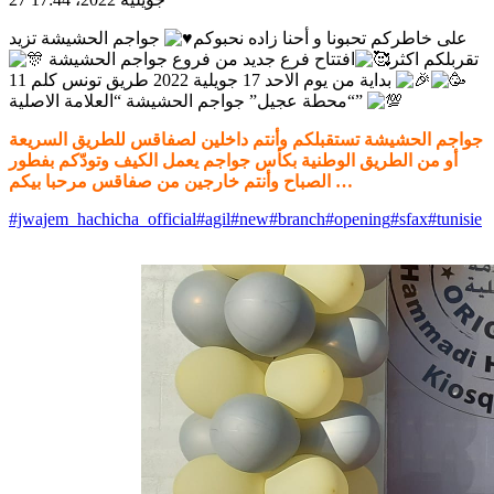
على خاطركم تحبونا و أحنا زاده نحبوكم
جواجم الحشيشة تزيد
تقربلكم اكثر
افتتاح فرع جديد من فروع جواجم الحشيشة
بداية من يوم الاحد 17 جويلية 2022 طريق تونس كلم 11
“محطة عجيل” جواجم الحشيشة “العلامة الاصلية”
جواجم الحشيشة تستقبلكم وأنتم داخلين لصفاقس للطريق السريعة
أو من الطريق الوطنية بكأس جواجم يعمل الكيف وتودّكم بفطور
الصباح وأنتم خارجين من صفاقس مرحبا بيكم …
#jwajem_hachicha_official
#agil
#new
#branch
#opening
#sfax
#tunisie