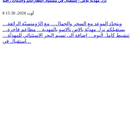
نُزل مهدية بلاص : إستقبال في مستوى انتظاراتكم وخدمات راقية
8 أوت 2026، 15:30
ويتجدّد الموعد مع السحر والجمال… مع الرّومنسيّة الرائعة…
يستقبلكم نزل مهديّة بالاص تالاسو بالمهدية… مطاعم فاخرة…
تنشيط كامل اليوم… إضافة الى نسيم البحر الاستثنائي للمهديّة…
استقبال في…