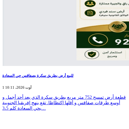
للبيع أرض بطريق سكرة بصفاقس حي السعادة
1 أوت 2026، 10:11
قطعة أرض تمسح 752 متر مربع بطريق سكرة الذي يعد أحد أجمل و
أوسع طرقات صفاقس و أقلها اكتظاظا. تقع بنهج إفريقيا الجنوبية
بحي السعادة كلم 3،5…