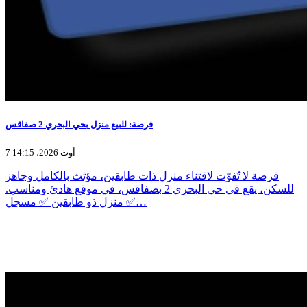
فرصة: للبيع منزل بحي البحري 2 صفاقس
7 أوت 2026، 14:15
فرصة لا تُفوّت لاقتناء منزل ذات طابقين، مؤثث بالكامل وجاهز
للسكن، يقع في حي البحري 2 بصفاقس، في موقع هادئ ومناسب.
✅ منزل ذو طابقين ✅ مسجل…