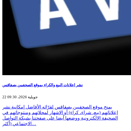
نشر اعلانات البيع والكراء بموقع الصحفيين بصفاقس
22 جويلية 2026، 09:30
يمنح موقع الصحفيين بصفاقس لقرّائه الأفاضل إمكانية نشر
إعلاناتهم (بيع، شراء، كراء) أو الإشهار لمحلاتهم ومنتوجاتهم في
الصحيفة الإلكترونية ووضعها أيضا على صفحتنا بشبكة التواصل
الاجتماعي (أكثر…