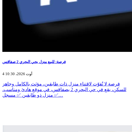
فرصة: للبيع منزل بحي البحري 2 صفاقس
4 أوت 2026، 10:30
فرصة لا تُفوّت لاقتناء منزل ذات طابقين، مؤثث بالكامل وجاهز
للسكن، يقع في حي البحري 2 بصفاقس، في موقع هادئ ومناسب.
✅ منزل ذو طابقين ✅ مسجل…