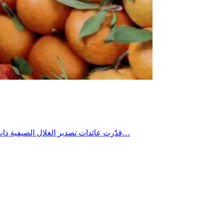
قدّرت عائدات تصدير الغلال الصيفية ذات النوى بقيمة 66،1 مليون دينار، خلال الموسم 2025/ 2026، بزيادة بنسبة 18% مقارنة بالموسم 2024 /2025، وفق ما أظهرته مؤشرات أصدرها…