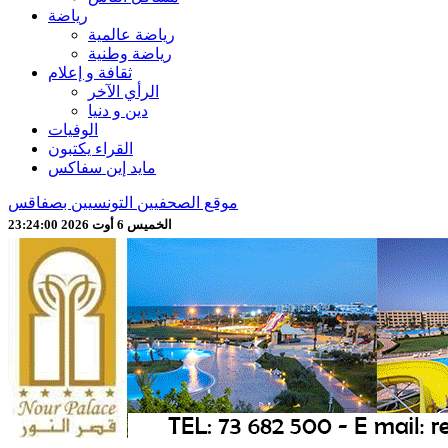
رياضة
رياضة عالمية
رياضة وطنية
ثقافة و إعلام
الرأي الآخر
دين و دنيا
الوفيات
القراء يكتبون
مايد إين سفاكس
موقع الصحفيين التونسيين بصفاقس
الخميس 6 أوت 2026 23:24:02