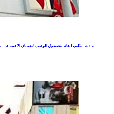
دعا الكاتب العام للصندوق الوطني للضمان الاجتماعي، توفيق كاترو، إلى اعتماد صيغ تمويل جديدة لفائدة الصناديق الاجتماعية، مؤكداً أن ذلك أصبح ضرورة لضمان استدامة المنظومة ومواصلة تقديم…