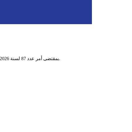
بمقتضى أمر عدد 87 لسنة 2026 مؤرخ في 1جوان 2026 ، يسمى السيد صالح بن عمر، مستشار مقرر عام، مكلفا عاما لنزاعات الدولة بوزارة أملاك الدولة و الشؤون العقارية.