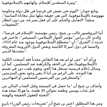
وتيرة المنتقدين للإسلام، واتهامهم بالإسلاموفوبيا”.
وتابع جودار: “اليوم نحن نعيش في فرنسا في ظل دولة وحكومة
مهووسة بالإسلاموفوبيا، التي هي حقيقة مثلها مثل معاداة السامية”،
منتقداً “التعامل والحكم على أي فعل بسرعة، من دون انتظار
التحقيقات”.
أما البروفسور غالب بن شيخ، رئيس مؤسسة “الإسلام في فرنسا”،
والذي كان يرأس “مؤتمر الحوار الإسلامي- المسيحي”، فاعتبر في
حديثه لـ”الشرق”، أن “مصطلح الإسلاموفوبيا موجود منذ عام 1910،
ولاسيما في دول أميركا اللاتينية وبعض الدول الأوروبية المعروفة
بتشددها الديني”.
ورأى أنه “حتى لو لم يعد هذا النقاش مجدياً فقد أصبحت الكلمة
(الإسلاموفوبيا) تعبّر عن الحقد والكراهية ضد المسلمين، كما أن
وسائل إعلام فرنسية تستغل هذا الجو، وتقوم بلعب دور في تعميم
هذا التوجه، على الرغم من أننا لا ننفي وجود بعض المتزمتين
والمتطرفين بين الفرنسيين المسلمين أو المهاجرين”.
وأضاف بن شيخ أن “ما حصل في المسجد وقتل الشاب المالي من
قبل شاب بوسني وطعنه بحوالي 40 طعنة، ما هو إلا نتيجة هذه
التعبئة للعقول الخفيفة والهشة”.
ومن هذا المنطلق، اعتبر بن شيخ أن “تصريحات رئيس الوزراء بايرو