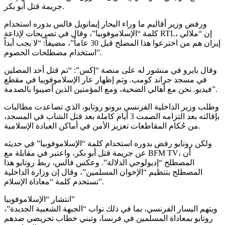
جريمة قتل أبو بكر.
ورفض وزير أقاليم ما وراء البحار إيمانويل فالس بدوره استخدام
كلمة “الإسلاموفوبيا”، وقال في تصريحات لإذاعة RTL، إن “ملالي
إيران هم من اخترعوا هذا المصلح قبل 30 عاماً”، مضيفاً: “لا يجب أبداً
استخدام مصطلحات الخصوم”.
وقال بايرو في منشور له على منصة “إكس”: “تم قتل أحد المصلين
في مسجد جراند كومب. وتم إظهار عار الإسلاموفوبيا في مقطع
فيديو. نحن مع أهالي الضحية، ومع المؤمنين الذين أصيبوا بالصدمة”.
وطلب وزير الداخلية الفرنسي برونو روتايو، الذي تصاعدت مطالبات
بإقالته بعد التزامه الصمت 3 أيام كاملة بعد قتل الشاب في المسجد،
من حُكام المقاطعات تعزيز الأمن في أماكن العبادة الإسلامية.
ولكن روتايو رفض بدوره استخدام كلمة “الإسلاموفوبيا” في حديثه
عن جريمة قتل أبو بكر، واعتبر في مقابلة مع BFM TV، أن
المصطلح “إديولوجي الدلالة”. وعكس فالس، ربط روتايو هذا
المصطلح بتنظيم “الإخوان المسلمين”، وقال إن وزارة الداخلية
تستخدم كلمة “معاداة الإسلام”.
انتشار “الإسلاموفوبيا”
ويتهم اليسار الفرنسي، بما في ذلك نواب “الجبهة الشعبية الجديدة”،
روتايو بمعاداة المسلمين في فرنسا، وتبني خطاب تحريضي ضدهم