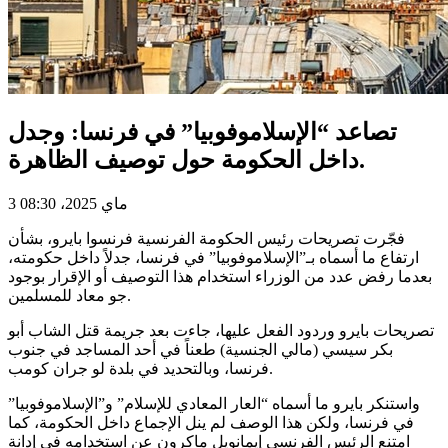
تصاعد “الإسلاموفوبيا” في فرنسا: وجدل
داخل الحكومة حول توصيف الظاهرة.
3 ماي 2025، 08:30
فجّرت تصريحات رئيس الحكومة الفرنسية فرنسوا بايرو، بشأن
ارتفاع ما أسماه بـ”الإسلاموفوبيا” في فرنسا، جدلاً داخل حكومته،
بعدما رفض عدد من الوزراء استخدام هذا التوصيف أو الإقرار بوجود
جو معاد للمسلمين.
تصريحات بايرو وردود الفعل عليها، جاءت بعد جريمة قتل الشاب أبو
بكر سيسي (مالي الجنسية) طعناً في أحد المساجد في جنوب
فرنسا، وبالتحديد في بلدة لو جران كومب.
واستنكر بايرو ما أسماه “العار المعادي للإسلام” و”الإسلاموفوبيا”
في فرنسا، ولكن هذا الوصف لم ينل الإجماع داخل الحكومة، كما
امتنع الرئيس الفرنسي إيمانويل ماكرون عن استخدامه في إدانة