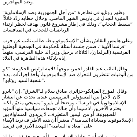
وضد المهاجرين.
وظهر روتايو في تظاهرة “من أجل الجمهورية وضد الإسلاماوية”
المثيرة للجدل في باريس الشهر الماضي، وخلال خطابه ردّد قائلاً:
“يسقط الحجاب”، وذلك في إطار مشروع قانون يهدف لحظر ارتداء
الرياضيات للحجاب في المنافسات.
وعلى هامش النقاش بشأن “الإسلاموفوبياط، طالب نائب عن حزب
“فرنسا الأبية”، ضمن جلسة أسئلة للحكومة في الجمعية الوطنية
الفرنسية (البرلمان)، الثلاثاء، برحيل وزير الداخلية الفرنسي، متهماً
إياه بإذكاء هذه الظاهرة في البلاد.
وقال النائب عبد القادر لحمر، موجهاً كلامه لرئيس الحكومة: “كم
من الوفيات تنتظرون للتحرك ضد الإسلاموفوبيا، وأخذ اجراءات، بدءاً
بتنحية السيد روتايو؟”.
وقال المؤرخ الفرانكو-جزائري صادق سلام لـ”الشرق”، إن “بايرو
كان الأجرأ بين المسؤولين الفرنسيين عندما تحدث عن انتشار
الإسلاموفوبيا في فرنسا”، موضحاً أن بايرو “مسيحي متديّن لكنه
يحترم الآخرين، لا سيما وأن هناك تجمعات سياسية منها المؤيد
للصهيونية، أو من اليمين المتطرف، لا يريدون المساواة بين
الإسلاموفوبيا ومعاداة السامية”، معتبراً أن هذه الأطراف تريد الإبقاء
على “معاداة السامية” التهديد الأبرز في فرنسا.
واعتبر سلام أن “معادلة الإسلاموفوبيا أصبحت حقيقة متداولة