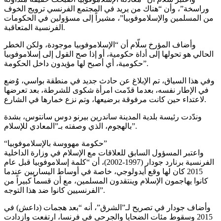
وراسخة”، وأن “هناك من يريد في المجتمع الفرنسي ترويج الخوف
من المسلمين والإسلاموفوبيا”، مشيراً إلى مسؤولين في الحكومات
الفرنسية المتعاقبة.
وأضاف المؤرخ سلّام أن “الإسلاموفوبيا موجودة، ولكن الخطر
الحالي هو تحولها إلى أداة حكومية، أو إذا صح القول إلى إسلاموفوبيا
حكومية، أي أصبح لها مؤيدون داخل الحكومة”.
وفي هذا السياق، تم الإبلاغ عن حادث جديد في منطقة بواسي، وُضع
في الإطار نفسه، بعدما قدّمت امرأة شكوى للشرطة، بعد تعرضها
لاعتداء حين كانت مرفوقة برضيعها، وتم نزع خمارها في الشارع.
وندّدت رئيسة بلدية المدينة ساندرين بيرنو دوس سانتوس، بشدة
بالهجوم، الذي وصفته بـ”المعادي للإسلام”.
“حكومة مهووسة بالإسلاموفوبيا”
واعتبر المسؤول السابق للعلاقات مع الإسلام في وزارة الداخلية
الفرنسية برنارد جودار (1997-2002)، أن “كلمة إسلاموفوبيا قبل عام
2015 كان لها وقع أيدولوجي، خاصة في أوساط اليساريين عندما
كانوا يهاجمون الإسلام وينتقدون المسلمين، مع أن قسماً كبيراً من
الفرنسيين كانوا ضد هذا التوجه”.
وأضاف جودار في تصريح لـ”الشرق”، أنه “بعد هجمات (داعش) في
2015 وسقوط مئات الضحايا والجرحى في فرنسا، ارتفعت وازدادت