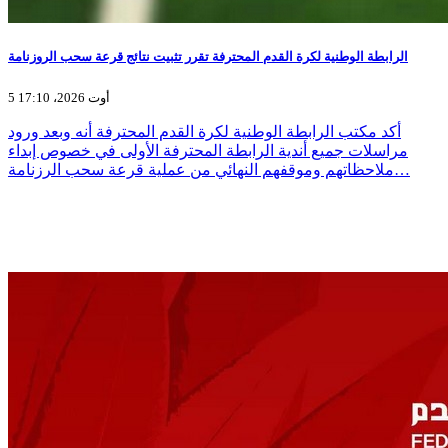
الرابطة الوطنية لكرة القدم المحترفة تقرر تثبيت نتائج قرعة سحب الروزنامة
5 أوت 2026، 17:10
أكد مكتب الرابطة الوطنية لكرة القدم المحترفة أنه وبعد ورود
مراسلات جميع أندية الرابطة المحترفة الأولى في خصوص إبداء
ملاحظاتهم وموقفهم النهائي من عملية قرعة سحب الرزنامة…