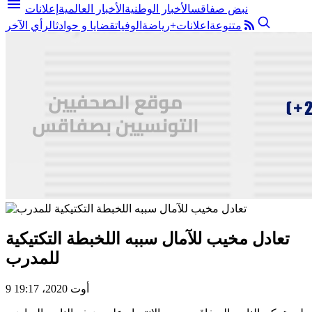
menu
نبض صفاقس
الأخبار الوطنية
الأخبار العالمية
إعلانات
متنوعة
اعلانات+
رياضة
الوفيات
قضايا و حوادث
الرأي الآخر
تعادل مخيب للآمال سببه اللخبطة التكتيكية
للمدرب
9 أوت 2020، 19:17