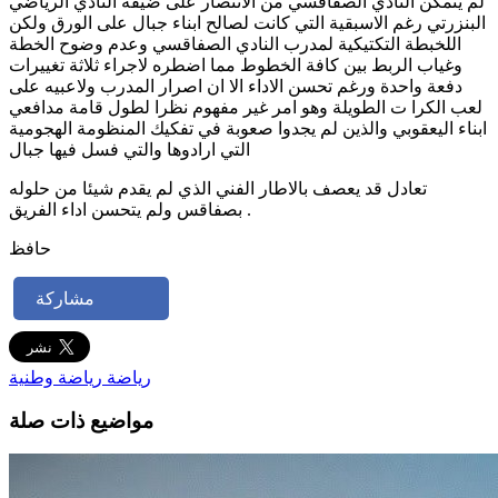
لم يتمكن النادي الصفاقسي من الانتصار على ضيفه النادي الرياضي
البنزرتي رغم الاسبقية التي كانت لصالح ابناء جبال على الورق ولكن
اللخبطة التكتيكية لمدرب النادي الصفاقسي وعدم وضوح الخطة
وغياب الربط بين كافة الخطوط مما اضطره لاجراء ثلاثة تغييرات
دفعة واحدة ورغم تحسن الاداء الا ان اصرار المدرب ولاعبيه على
لعب الكرا ت الطويلة وهو امر غير مفهوم نظرا لطول قامة مدافعي
ابناء اليعقوبي والذين لم يجدوا صعوبة في تفكيك المنظومة الهجومية
التي ارادوها والتي فسل فيها جبال
تعادل قد يعصف بالاطار الفني الذي لم يقدم شيئا من حلوله
بصفاقس ولم يتحسن اداء الفريق .
حافظ
مشاركة
رياضة
رياضة وطنية
مواضيع ذات صلة