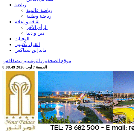
رياضة
رياضة عالمية
رياضة وطنية
ثقافة و إعلام
الرأي الآخر
دين و دنيا
الوفيات
القراء يكتبون
مايد إين سفاكس
موقع الصحفيين التونسيين بصفاقس
الجمعة 7 أوت 2026 8:08:51