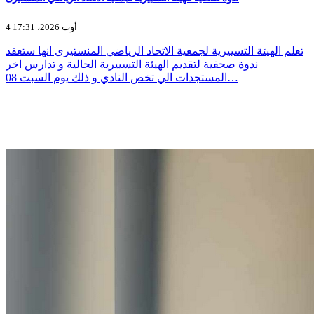
4 أوت 2026، 17:31
تعلم الهيئة التسييرية لجمعية الاتحاد الرياضي المنستيرى انها ستعقد
ندوة صحفية لتقديم الهيئة التسييرية الحالية و تدارس اخر
المستجدات الي تخص النادي و ذلك يوم السبت 08…