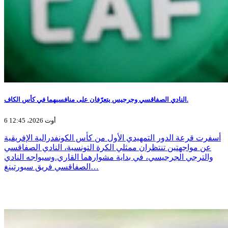
النادي الصفاقسي وجرجيس يتعرّفان على منافسيهما في كأس الكاف.
6 أوت 2026، 12:45
أسفرت قرعة الدور التمهيدي الأول من كأس الكونفدرالية الإفريقية
عن مواجهتين تنتظران ممثلي الكرة التونسية، النادي الصفاقسي
والترجي الجرجيسي، في بداية مشوارهما القاري.وسيواجه النادي
الصفاقسي فريق سبورتينغ…