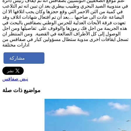
علم موقع الصحفيين التونسيين بصفاقس انه تم ايقاف رئيس دائرة
في مندوبية الصيد البحري وطبيب بيطري بعد ان تبين انه تم التلاعب
في كمية من التن الاحمر التي وقع حجزها وكان يجب اتلافها الا ان
البضاعة عادت الى صاحبها …بعد ان تم افتعال شهادات اتلاف وقد
تعهدت فرقة الأبحاث العدلية للحرس الوطني بصفاقس بالبحث في
هذه الجريمة من اجل فك رموزها والوقوف على تفاصيلها ومن اجل
الوصول إلى كل الأطراف الضالعة في القضية. ومن المنتظر ان
تسجل ايقافات اخرى مدوية ستطال مسؤولين كبار في صفاقس من
ادارات مختلفة
مشاركة
نبض صفاقس
مواضيع ذات صلة