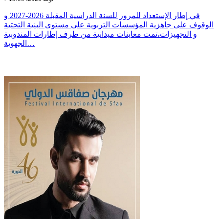
في إطار الإستعداد للمرور للسنة الدراسية المقبلة 2026-2027 و
الوقوف على جاهزية المؤسسات التربوية على مستوى البنية التحتية
و التجهيزات،تمت معاينات ميدانية من طرف إطارات المندوبية
الجهوية…