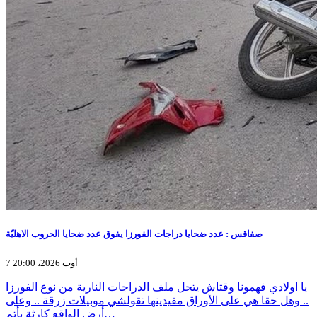
صفاقس : عدد ضحايا دراجات الفورزا يفوق عدد ضحايا الحروب الاهليّة
7 أوت 2026، 20:00
يا اولادي فهمونا وقتاش يتحل ملف الدراجات النارية من نوع الفورزا
.. وهل حقا هي على الأوراق مقيدينها تقولشي موبيلات زرقة .. وعلى
أرض الواقع كارثة بأتم…