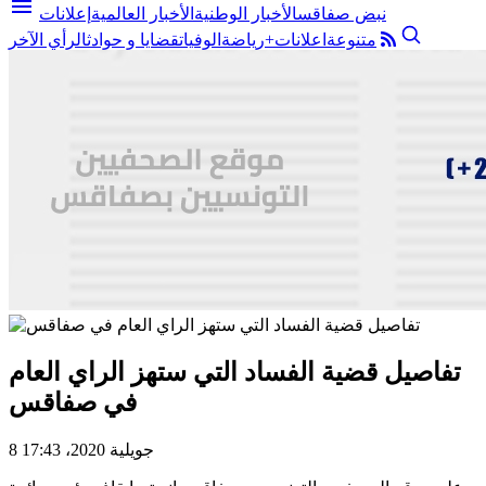
menu
نبض صفاقس
الأخبار الوطنية
الأخبار العالمية
إعلانات
متنوعة
اعلانات+
رياضة
الوفيات
قضايا و حوادث
الرأي الآخر
تفاصيل قضية الفساد التي ستهز الراي العام
في صفاقس
8 جويلية 2020، 17:43