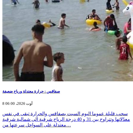
صفاقس : حرارة معتدلة ورياح ضعيفة
8 أوت 2026، 06:00
سحب قليلة عموما اليوم السبت بصفاقس والحرارة تبقى في نفس
معدّلاتها وتتراوح بين 31 و 40 درجة الرياح شرقية الى شمالية شرقية
معتدلة على السواحل سرعتها من…