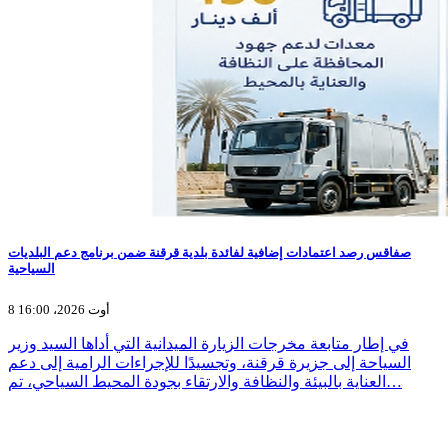
صفاقس رصد اعتمادات إضافية لفائدة بلدية قرقنة ضمن برنامج دعم البلديات
السياحية
8 أوت 2026، 16:00
في إطار متابعة مخرجات الزيارة الميدانية التي أداها السيد وزير
السياحة إلى جزيرة قرقنة، وتجسيدًا للإجراءات الرامية إلى دعم
العناية بالبيئة والنظافة والارتقاء بجودة المحيط السياحي، تم…