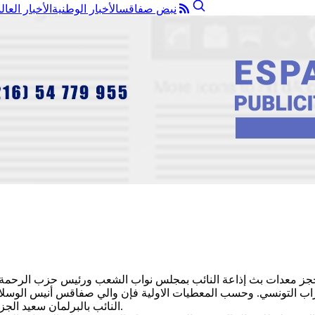
نبض صفاقس
الأخبار الوطنية
الأخبار العال
ن 2020 الوحدات الامنية بتفكيك وحجز معدات بث إذاعة النائب بمجلس نواب الشعب ورئ
راب التونسي. وحسب المعطيات الاولية فإن والي صفاقس أنيس الوسلاتي 
النائب بالبرلمان سعيد الجزيري بتركيزها خلسة في صفاقس مستغلا في ذلك فترة الحجر الصحي.