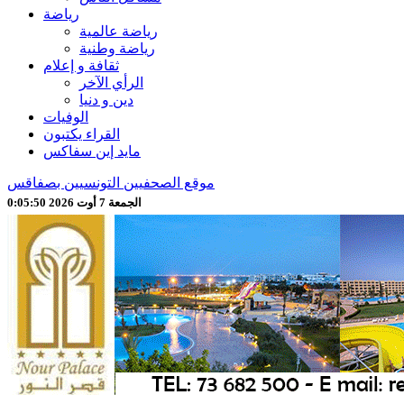
رياضة
رياضة عالمية
رياضة وطنية
ثقافة و إعلام
الرأي الآخر
دين و دنيا
الوفيات
القراء يكتبون
مايد إين سفاكس
موقع الصحفيين التونسيين بصفاقس
الجمعة 7 أوت 2026 0:05:51