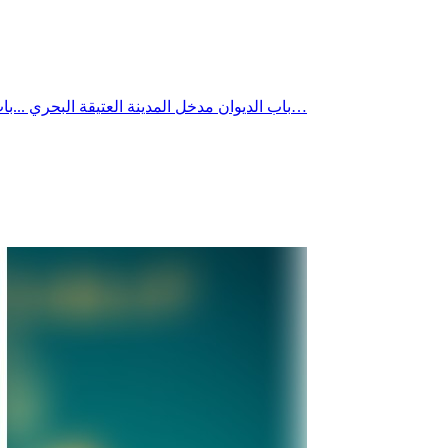
باب الديوان مدخل المدينة العتيقة البحري ...باب الديوان الجمال والتاريخ والاصالة بدأ يعيش الضياع والاهمال تماما مثل كل المدينة العتيقة وخاصّة سور صفاقس العظيم ...باب الديوان الذي…