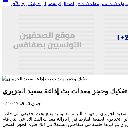
menu
مية
إعلانات متنوعة
اعلانات+
رياضة
الوفيات
قضايا و حوادث
الرأي الآخر
تفكيك وحجز معدات بث إذاعة سعيد الجزيري
22 جوان 2020، 10:15
يس حزب الرحمة سعيد الجزيري. وتعهدت النيابة العمومية بفتح بحث تحقيقي إلى جانب
اتخذ يوم الجمعة الفارط قرارا بازالة معدات البث الاذاعي التي قام