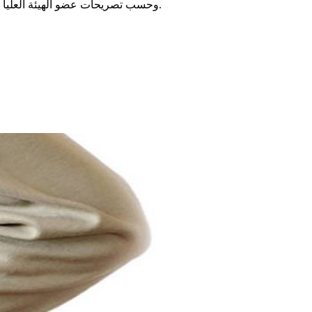
وحسب تصريحات عضو الهيئة العليا المستقلة للاتصال السمعي البصري هشام السنوسي فإن المعدات المهربة للاذاعة المذكورة قادرة على اختراق الاجهزة الامنية والاستخباراتية.