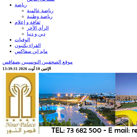
رياضة
رياضة عالمية
رياضة وطنية
ثقافة و إعلام
الرأي الآخر
دين و دنيا
الوفيات
القراء يكتبون
مايد إين سفاكس
موقع الصحفيين التونسيين بصفاقس
الإثنين 10 أوت 2026 13:39:33