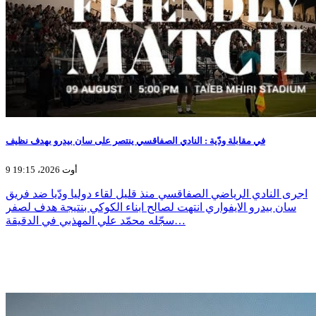
في مقابلة ودّية : النادي الصفاقسي ينتصر على سان بيدرو بهدف نظيف
9 أوت 2026، 19:15
اجرى النادي الرياضي الصفاقسي منذ قليل لقاء دوليا ودّيا ضد فريق
سان بيدرو الايفواري انتهت لصالح ابناء الكوكي بنتيجة هدف لصفر
سجّله محمّد علي المهذبي في الدقيقة…