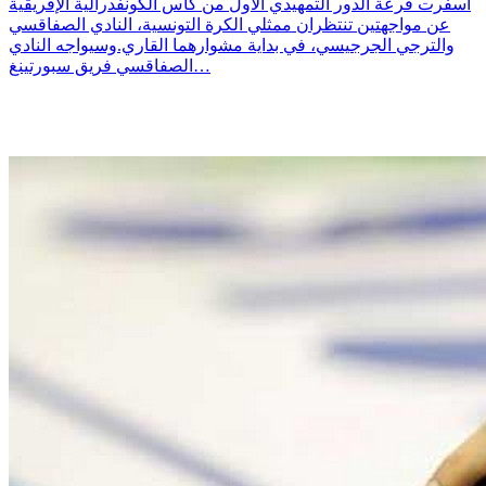
أسفرت قرعة الدور التمهيدي الأول من كأس الكونفدرالية الإفريقية
عن مواجهتين تنتظران ممثلي الكرة التونسية، النادي الصفاقسي
والترجي الجرجيسي، في بداية مشوارهما القاري.وسيواجه النادي
الصفاقسي فريق سبورتينغ…