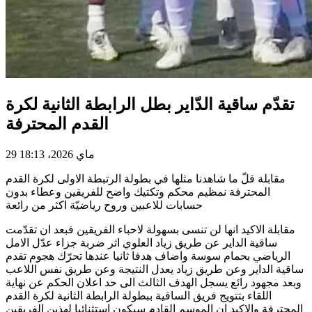
تقدّم ساقية الدّاير بطل الرابطة الثانية لكرة
القدم المحترفة
29 ماي 2026، 18:13
مقابلة قلّ ما شاهدنا مثلها في بطولة الرتبطة الاولى لكرة القدم
المحترفة نمظيم محكم وتكتيك واضح للفريقين وعطاء بدون
حسابات للاعبين وروح رياضيّة اكثر من رائعة
مقابلة الاكيد انها لن تنسى بسهولة لاحباء الفريقين فبعد ان تقدّمت
ساقية الداير عن طريق زياد العلوي اثر ضربة جزاء عدّل الامل
الرياضي بحمام سوسة واضاف هدفا ثانيا عندها تحرّك هجوم تقدم
ساقية الداير وعن طريق زياد يعدل النتيجة وعن طريق نفس اللاعب
وبعد مجهود رائع يسجل الهدف الثالث الى حد اعلان الحكم عن نهاية
اللقاء بتتويج فريق الساقية ببطولة الرابطة الثانية لكرة القدم
المحترفة والاكيد ان الموسم القادم سيكون استثنائيا لهذين الفريقين