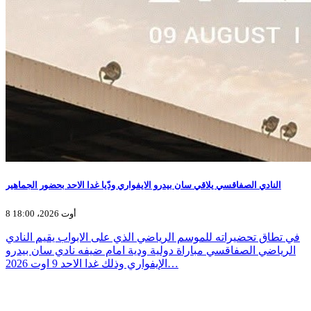
النادي الصفاقسي يلاقي سان بيدرو الايفواري ودّيا غدا الاحد بحضور الجماهير
8 أوت 2026، 18:00
في تطاق تحضيراته للموسم الرياضي الذي على الابواب يقيم النادي
الرياضي الصفاقسي مباراة دولية ودية امام ضيفه نادي سان بيدرو
الإيفواري وذلك غدا الاحد 9 اوت 2026…