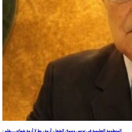
المنظومة التعليمية في تونس وسوق الشغل: أزمة ربط لا أزمة شهائد.....بقلم :