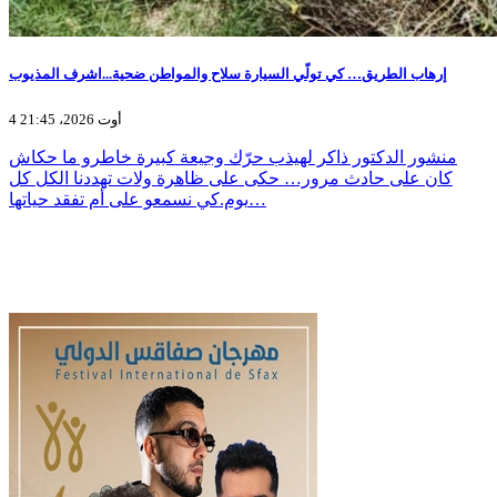
إرهاب الطريق… كي تولّي السيارة سلاح والمواطن ضحية...اشرف المذيوب
4 أوت 2026، 21:45
منشور الدكتور ذاكر لهيذب حرّك وجيعة كبيرة خاطرو ما حكاش
كان على حادث مرور… حكى على ظاهرة ولات تهددنا الكل كل
يوم.كي نسمعو على أم تفقد حياتها…