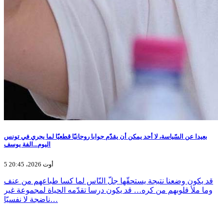
بعيدا عن السّياسة، لا أحد يمكن أن يقدّم جوابا روحانيّا قطعيّا لما يجري في تونس
اليوم...الفة يوسف
5 أوت 2026، 20:45
قد يكون وضعنا نتيجة يستحقّها جلّ النّاس لما كسا طباعهم من عنف
وما ملأ قلوبهم من كره… قد يكون درسا تقدّمه الحياة لمجموعة غير
ناضجة لا نفسيّا…