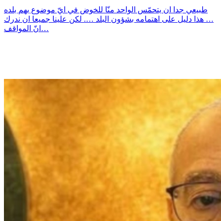
طبيعي جدا ان يتحمّس الواحد منّا للخوض في ايّ موضوع يهم بلده
… هذا دليل على اهتمامه بشؤون البلد …. لكن علينا جميعا ان ندرك
انّ المواقف…