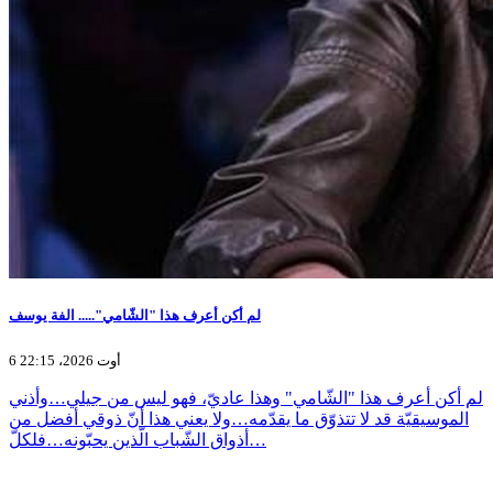
لم أكن أعرف هذا "الشّامي"..... الفة يوسف
6 أوت 2026، 22:15
لم أكن أعرف هذا "الشّامي" وهذا عاديّ، فهو ليس من جيلي…وأذني
الموسيقيّة قد لا تتذوّق ما يقدّمه…ولا يعني هذا أنّ ذوقي أفضل من
أذواق الشّباب الّذين يحبّونه…فلكلّ…