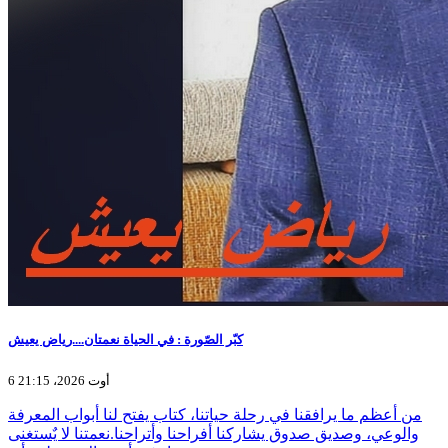
كبّر الصّورة : في الحياة نعمتان....رياض يعيش
6 أوت 2026، 21:15
من أعظم ما يرافقنا في رحلة حياتنا، كتاب يفتح لنا أبواب المعرفة
والوعي، وصديق صدوق يشاركنا أفراحنا وأتراحنا.نعمتنا لا يٌستغنى