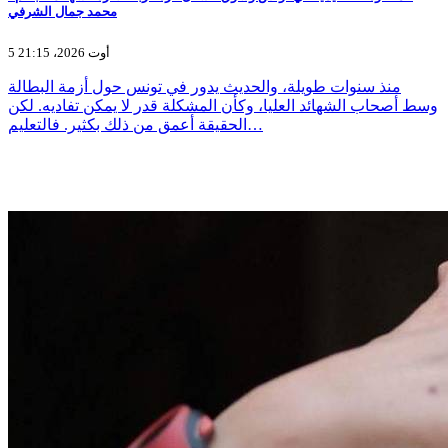
محمد جمال الشرفي
5 أوت 2026، 21:15
منذ سنوات طويلة، والحديث يدور في تونس حول أزمة البطالة
وسط أصحاب الشهائد العليا، وكأن المشكلة قدر لا يمكن تفاديه. لكن
الحقيقة أعمق من ذلك بكثير. فالتعليم…