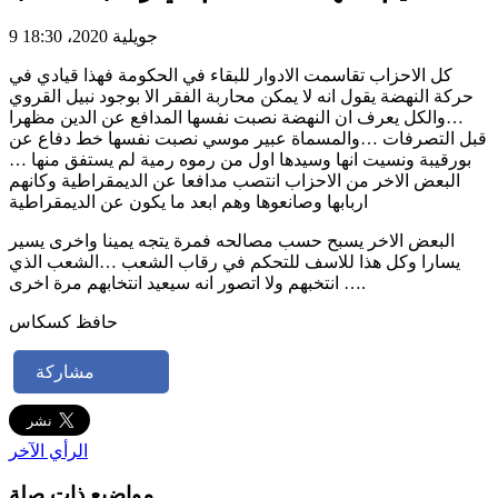
9 جويلية 2020، 18:30
كل الاحزاب تقاسمت الادوار للبقاء في الحكومة فهذا قيادي في
حركة النهضة يقول انه لا يمكن محاربة الفقر الا بوجود نبيل القروي
…والكل يعرف ان النهضة نصبت نفسها المدافع عن الدين مظهرا
قبل التصرفات …والمسماة عبير موسي نصبت نفسها خط دفاع عن
بورقيبة ونسيت انها وسيدها اول من رموه رمية لم يستفق منها …
البعض الاخر من الاحزاب انتصب مدافعا عن الديمقراطية وكانهم
اربابها وصانعوها وهم ابعد ما يكون عن الديمقراطية
البعض الاخر يسبح حسب مصالحه فمرة يتجه يمينا واخرى يسير
يسارا وكل هذا للاسف للتحكم في رقاب الشعب …الشعب الذي
انتخبهم ولا اتصور انه سيعيد انتخابهم مرة اخرى ….
حافظ كسكاس
مشاركة
الرأي الآخر
مواضيع ذات صلة