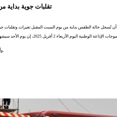
تقلبات جوية بداية م
وقال المهندس بالمعهد الوطني للرصد الجوي صبح
وأكد بن أحمد أن الأسبوع المقبل وخاصة منتصفه سيكون ممطرا بامتياز.