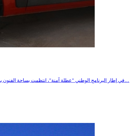
في إطار البرنامج الوطني "عطلة آمنة"، انتظمت بساحة الفنون بمدينة المتلوي حملة توعوية وتحسيسية لفائدة مستعملي الطريق، تحت إشراف السيد معتمد المتلوي، وبمشاركة مختلف الهياكل المتدخلة في…