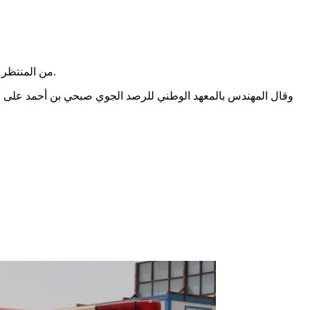
من المنتظر أن تُسجل حالة الطقس بداية من يوم السبت المقبل تغيرات وتقلبات جوية، تزامنا مع وصول منخفض للضغط الجوي قادم من أوروبا الشرقية.