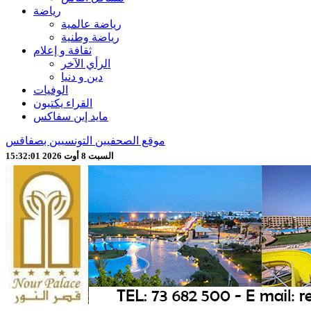
رياضة
رياضة عالمية
رياضة وطنية
ثقافة و إعلام
الرأي الآخر
دين و دنيا
الوفيات
القراء يكتبون
مايد إين سفاكس
موقع الصحفيين التونسيين بصفاقس
السبت 8 أوت 2026 15:32:03