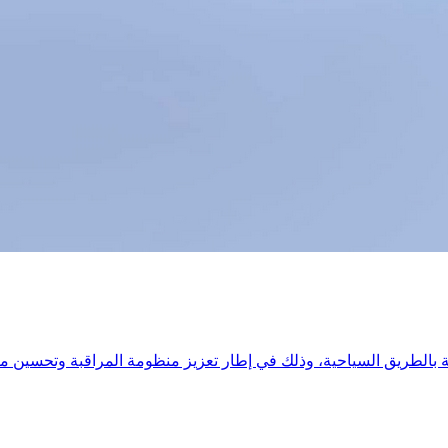
بالطريق السياحية، وذلك في إطار تعزيز منظومة المراقبة وتحسين مت