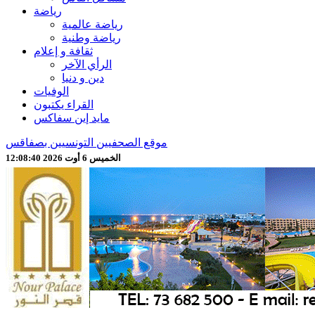
رياضة
رياضة عالمية
رياضة وطنية
ثقافة و إعلام
الرأي الآخر
دين و دنيا
الوفيات
القراء يكتبون
مايد إين سفاكس
موقع الصحفيين التونسيين بصفاقس
الخميس 6 أوت 2026 12:08:42