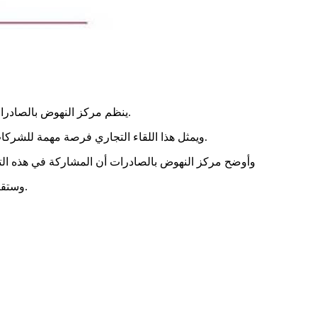
ينظم مركز النهوض بالصادرات لقاءات مهنية ثنائية في قطاع الصناعات الغذائية في إطار تظاهرة تجارية ستقام يومي 2 و3 جولية 2025 في مدينة سانت بطرسبرغ بروسيا.
ويمثل هذا اللقاء التجاري فرصة مهمة للشركات التونسية الراغبة في ولوج السوق الروسية وإجراء لقاءت مع المشترين والموزعين والمتاجر الكبرى والمطاعم ومنصات البيع عبر الإنترنت.
وأوضح مركز النهوض بالصادرات أن المشاركة في هذه التظ
وستقتصر المشاركة التونسية في هذه التظاهرة على 8 شركات، يتم اختيارها وفق معايير وضعها المنظمون، مع إعطاء الأولوية لقطاع زيت الزيتون.