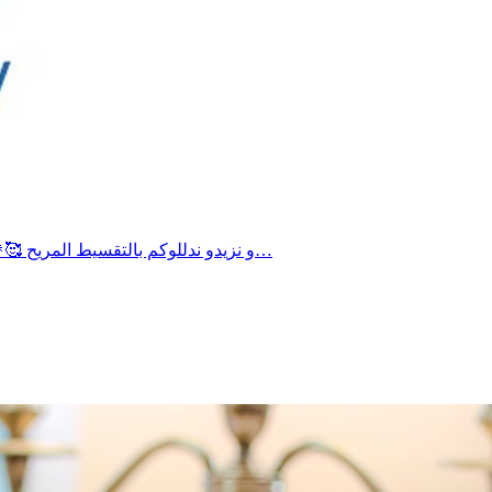
ما تفلتوش أقوى البرومووات في صيف 2026🤯 من غير ما تلوج أحسن الأسعار ما تلقاها كان معانا🥳مع وكالة الاسفار New Act Travelو نزيدو ندللوكم بالتقسيط المريح 🥰🎉تحب…