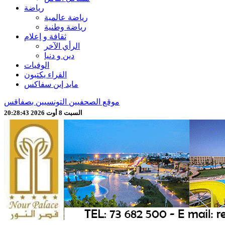
رياضة
رياضة عالمية
رياضة وطنية
ثقافة و إعلام
الرأي الآخر
دين و دنيا
الوفيات
القراء يكتبون
مايد إين سفاكس
موقع الصحفيين التونسيين بصفاقس
السبت 8 أوت 2026 20:28:45