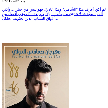
6 أوت 2026، 22:15
لم أكن أعرف هذا "الشّامي" وهذا عاديّ، فهو ليس من جيلي…وأذني
الموسيقيّة قد لا تتذوّق ما يقدّمه…ولا يعني هذا أنّ ذوقي أفضل من
أذواق الشّباب الّذين يحبّونه…فلكلّ…