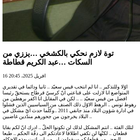
توة لازم نحكي بالكشخي …يززي من
السكات …عبد الكريم قطاطة
16 افريل 2025، 20:45
اوّلا وللتذكير .. انا لم انتخب قيس سعيّد .. ثانيا ودائما في تقديري
المتواضع انا لازلت على قناعتي انّ كرسيّ قرطاج يستحقّ رئيسا
افضل من قيس سعيّد .. .. لكن في المقابل انا اكفر برهطين من
رهوط تونس .. الرهط الاوّل ذلك الصنف من السياسيين الذين فشلوا
في ادارة شؤون البلاد منذ جانفي 2011 ..وكلّما حدث ايّ مشكل في
البلاد يخرجون من جحورهم مندّدين غاضبين ..
لتلك الفئة .. انتم المشكل لذلك لن تكونوا الحلّ .. ادرك انّ لكم بقايا
قطعان .. لكنّها لن تكفي اطلاقا لاعادتكم الى دفّة الحكم .. طبعا
البعض من قطعانكم سيقولون لي من اين اتيت بهذه الاحكام