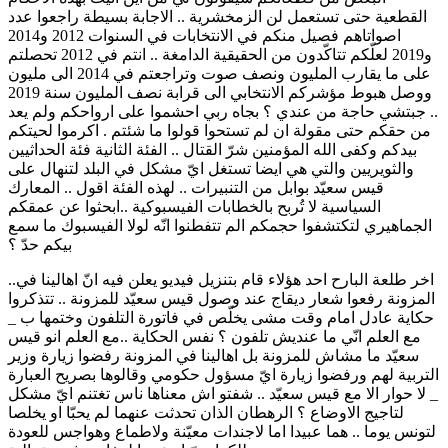
القطعية حتى تستعمل لن الزمخشرية .. الاجابة بسيطة راجعوا عدد
اصواتاهم فصيل منكم في الانتخابات في السنوات 2012 و2014
و2019 لعلّكم تتاكّدون من الحقيقية الدامغة .. انتم في 2012 تحصلتم
على ما يقارب المليون ونصف صوت وتراجعتم في 2014 الى مليون
ووصل هبوط مؤشركم الانتخابي الى قرابة نصف المليون سنة 2019
.. جبتشي حاجة من عندي ؟ بجاه ربي احشموا على ارواحكم ولم يعد
من حقكم حتى مقولة ان لم تستحوا قولوا ما شئتم . اكرموا لحيتكم
بيدكم وكفى الله المؤمنين شرّ القتال .. الفئة الثانية فئة الحداثيين
والثويريين والتي هي ايضا تستغل ايّ مشكل في البلد لتنهال على
قيس سعيّد بوابل من التنبيرات .. لهذه الفئة اقول .. المعارك
السياسية لا تُربح بالخطابات الفيسبوكية ..ابحثوا عن عمقكم
الجماهيري لتكتشفوا حجمكم الم تتفطنوا انّه لولا الفيسبوك ما سمع
بيكم حدّ ؟
..اخر طلعة البارح احد هؤلاء قام بتنزيل فيديو يعلن فيه انّ اهالينا في
المزونة رفعوا شعار ديقاج عند وصول قيس سعيّد للمزونة .. تتذكروا
حكاية عادل امام وقت مشى يخلّص في فاتورة التلفون وختمها ب _
مع العلم انّي ما عنديش تلفون ؟ نفس الحكاية ..مع العلم انو قيس
سعيّد ما مشاش للمزونة بل اهالينا في المزونة رفضوا زيارة وزير
التربية لهم ورفضوا زيارة ايّ مسؤول حكومي وقالوها بصريح العبارة
_ لا حوار الا مع قيس سعيّد .. شفتو اش معناها ناس تغتنم ايّ مشكل
لتاجيج الاوضاع ؟ الرهطان الذان تحدثت عنهما لم يحبّا او يخلصا
لتونس يوما .. هما عبيدا اما لاجندات معيّنة ولاطماع وهواجس للعودة