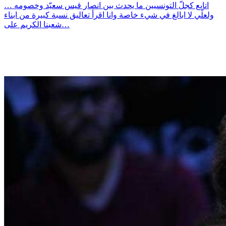
اتابع كجلّ التونسيين ما يحدث بين انصار قيس سعيّد وخصومه …
ولعلّي لا ابالغ في شيء خاصة وانا اقرأ تعاليق نسبة كبيرة من ابناء
شعبنا الكريم على…