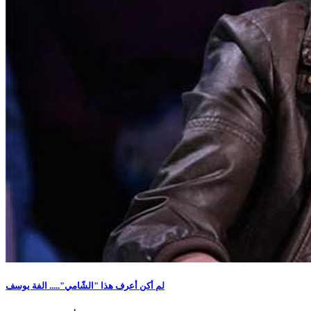
لم أكن أعرف هذا "الشّامي"..... الفة يوسف