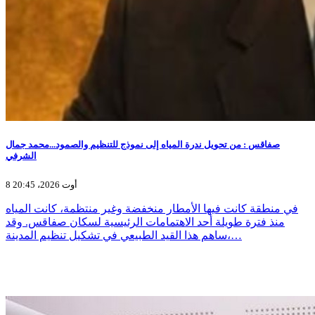
صفاقس : من تحويل ندرة المياه إلى نموذج للتنظيم والصمود...محمد جمال
الشرفي
8 أوت 2026، 20:45
في منطقة كانت فيها الأمطار منخفضة وغير منتظمة، كانت المياه
منذ فترة طويلة أحد الاهتمامات الرئيسية لسكان صفاقس. وقد
ساهم هذا القيد الطبيعي في تشكيل تنظيم المدينة،…