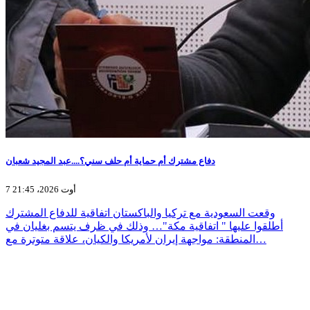
دفاع مشترك أم حماية أم حلف سني؟....عبد المجيد شعبان
7 أوت 2026، 21:45
وقعت السعودية مع تركيا والباكستان اتفاقية للدفاع المشترك
أطلقوا عليها " اتفاقية مكة"… وذلك في ظرف يتسم بغليان في
المنطقة: مواجهة إيران لأمريكا والكيان، علاقة متوترة مع…