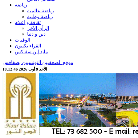
رياضة
رياضة عالمية
رياضة وطنية
ثقافة و إعلام
الرأي الآخر
دين و دنيا
الوفيات
القراء يكتبون
مايد إين سفاكس
موقع الصحفيين التونسيين بصفاقس
الأحَد 9 أوت 2026 18:12:48