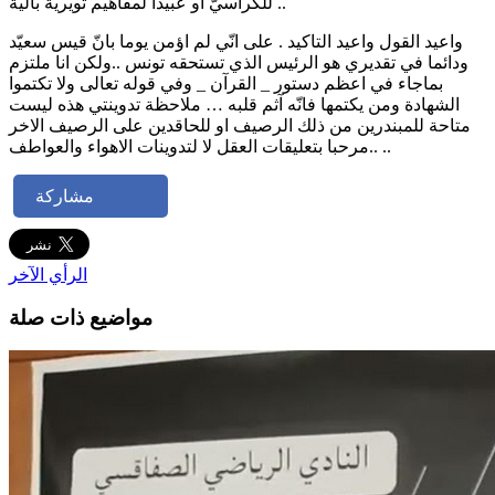
للكراسيّ او عبيدا لمفاهيم ثويرية بالية ..
واعيد القول واعيد التاكيد . على انّي لم اؤمن يوما بانّ قيس سعيّد
ودائما في تقديري هو الرئيس الذي تستحقه تونس ..ولكن انا ملتزم
بماجاء في اعظم دستور _ القرآن _ وفي قوله تعالى ولا تكتموا
الشهادة ومن يكتمها فانّه آثم قلبه … ملاحظة تدوينتي هذه ليست
متاحة للمبندرين من ذلك الرصيف او للحاقدين على الرصيف الاخر
..مرحبا بتعليقات العقل لا لتدوينات الاهواء والعواطف ..
مشاركة
الرأي الآخر
مواضيع ذات صلة