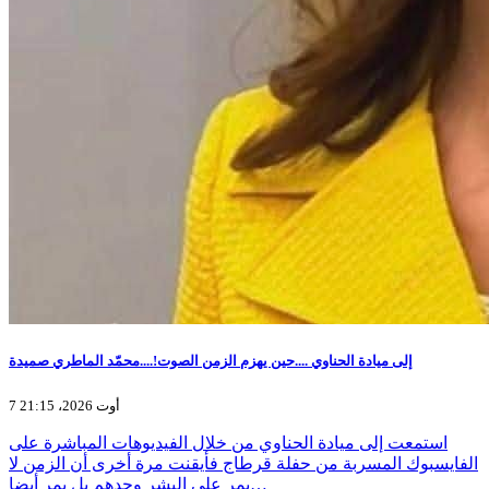
إلى ميادة الحناوي ....حين يهزم الزمن الصوت!....محمّد الماطري صميدة
7 أوت 2026، 21:15
استمعت إلى ميادة الحناوي من خلال الفيديوهات المباشرة على
الفايسبوك المسربة من حفلة قرطاج فأيقنت مرة أخرى أن الزمن لا
يمر على البشر وحدهم بل يمر أيضا…