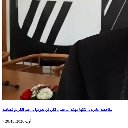
ملاحظة عابرة …لكنّها مهمّة … نعم .. لكن لن تعودوا …عبد الكريم قطاطة
7 أوت 2026، 20:45