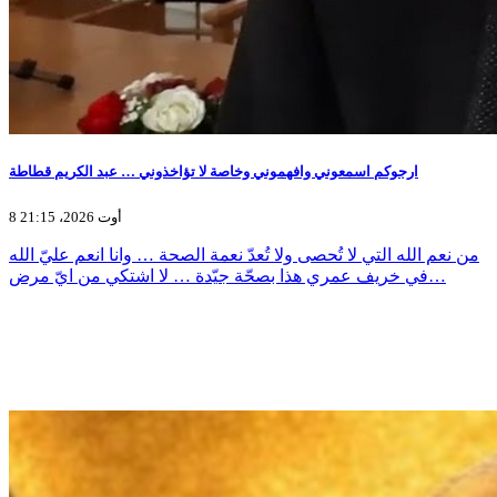
ارجوكم اسمعوني وافهموني وخاصة لا تؤاخذوني … عبد الكريم قطاطة
8 أوت 2026، 21:15
من نعم الله التي لا تُحصى ولا تُعدّ نعمة الصحة … وانا انعم عليّ الله
في خريف عمري هذا بصحّة جيّدة … لا اشتكي من ايّ مرض…