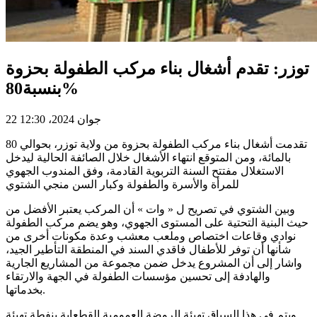
توزر: تقدم أشغال بناء مركب الطفولة بحزوة
بنسبة80%
22 جوان 2024، 12:30
تقدمت أشغال بناء مركب الطفولة بحزوة من ولاية توزر، بحوالي 80
بالمائة، ومن المتوقع انتهاء الأشغال خلال الصائفة الحالية ليدخل
الاستغلال مفتتح السنة التربوية القادمة، وفق المندوب الجهوي
للمرأة والأسرة والطفولة وكبار السن منجي الشتوي
وبين الشتوي في تصريح ل « وات » أن المركب يعتبر الأفضل من
حيث البنية التحتية على المستوى الجهوي، وهو يضم مركب الطفولة
نوادي وقاعات اختصاص وملعب معشب وعدة مكونات أخرى من
شأنها أن توفر للأطفال فاقدي السند في المنطقة التأطير الجيد،
واشار إلى أن المشروع يدخل ضمن مجموعة من المشاريع الجارية
والهادفة إلى تحسين مؤسسات الطفولة في الجهة والارتقاء
بخدماتها.
ويتم في هذا السياق تهيئة الروضة العمومية القطعاية بنفطة تهيئة