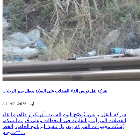
شركة نقل تونس القاء الفضلات على السكة يعطل سير الرحلات
8 أوت 2026، 11:00
شركة النقل بتونس، تُوضّح اليوم السبت، أن تكرار ظاهرة إلقاء
الفضلات المنزلية والنفايات في المحطات وعلى حُرمة السكة،
يُشتّت مجهودات الشركة ويعرقل تنفيذ البرنامج الخاص بالخط
"ت.ج.م"…