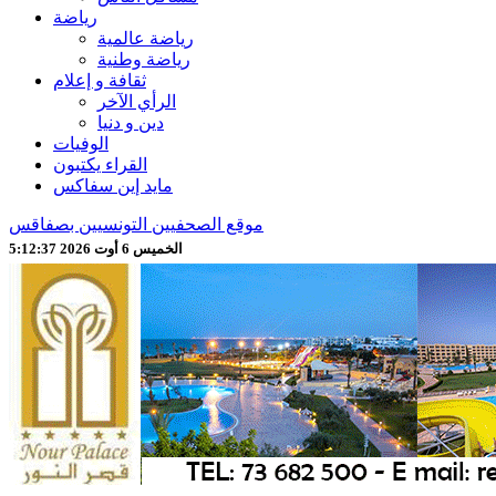
رياضة
رياضة عالمية
رياضة وطنية
ثقافة و إعلام
الرأي الآخر
دين و دنيا
الوفيات
القراء يكتبون
مايد إين سفاكس
موقع الصحفيين التونسيين بصفاقس
الخميس 6 أوت 2026 5:12:39