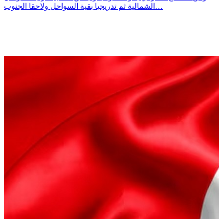
الشمالية ثم تدريجيا بقية السواحل ولاحقا الجنوب…