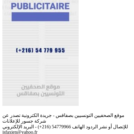
موقع الصحفيين التونسيين بصفاقس - جريدة الكترونية تصدر عن
شركة جسور للإعلانات
للإتصال أو نشر الردود الهاتف 54779966 (216+) - البريد الإلكتروني
jsfaxien@yahoo.fr