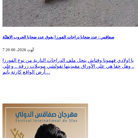
صفاقس : عدد ضحايا دراجات الفورزا يفوق عدد ضحايا الحروب الاهليّة
7 أوت 2026، 20:00
يا اولادي فهمونا وقتاش يتحل ملف الدراجات النارية من نوع الفورزا
.. وهل حقا هي على الأوراق مقيدينها تقولشي موبيلات زرقة .. وعلى
أرض الواقع كارثة بأتم…