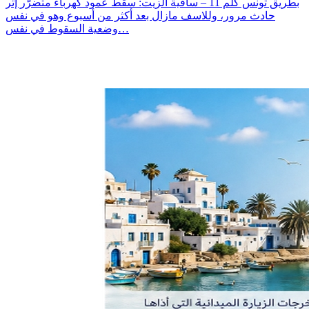
بطريق تونس كلم 11 – ساقية الزيت: سقط عمود كهرباء متضرّر إثر
حادث مرور، وللاسف مازال بعد أكثر من أسبوع وهو في نفس
وضعية السقوط في نفس…