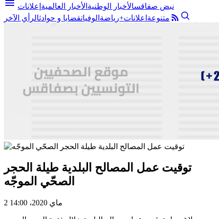
menu
نبض صفاقس
الأخبار الوطنية
الأخبار العالمية
إعلانات
متنوعة
اعلانات+
رياضة
الوفيات
قضايا و حوادث
الرأي الآخر
توقيت عمل المصالح البلدية طيلة الحجر
الصحّي الموجّه
2 ماي 2020، 14:00