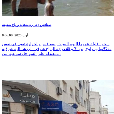
صفاقس : حرارة معتدلة ورياح ضعيفة
8 أوت 2026، 06:00
سحب قليلة عموما اليوم السبت بصفاقس والحرارة تبقى في نفس
معدّلاتها وتتراوح بين 31 و 40 درجة الرياح شرقية الى شمالية شرقية
معتدلة على السواحل سرعتها من…