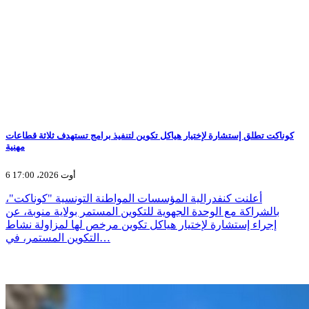
كوناكت تطلق إستشارة لإختيار هياكل تكوين لتنفيذ برامج تستهدف ثلاثة قطاعات
مهنية
6 أوت 2026، 17:00
أعلنت كنفدرالية المؤسسات المواطنة التونسية "كوناكت"،
بالشراكة مع الوحدة الجهوية للتكوين المستمر بولاية منوبة، عن
إجراء إستشارة لإختيار هياكل تكوين مرخص لها لمزاولة نشاط
التكوين المستمر، في…