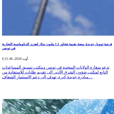
فرصة تمويل جديدة: منحة بقيمة تتجاوز 1.5 مليون دولار لتعزيز الدبلوماسية التجارية
في تونس
6 أوت 2026، 21:40
تدعو سفارة الولايات المتحدة في تونس ومكتب تنسيق المساعدات
التابع لمكتب شؤون الشرق الأدنى إلى تقديم طلبات للاستفادة من
مبادرة جديدة كبرى تهدف إلى دعم الاستثمار الشفاف…