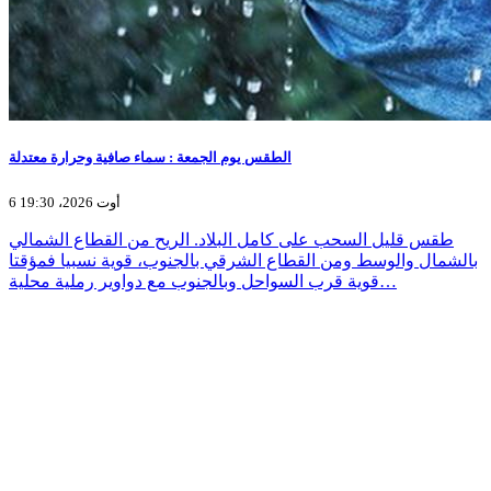
الطقس يوم الجمعة : سماء صافية وحرارة معتدلة
6 أوت 2026، 19:30
طقس قليل السحب على كامل البلاد. الريح من القطاع الشمالي
بالشمال والوسط ومن القطاع الشرقي بالجنوب، قوية نسبيا فمؤقتا
قوية قرب السواحل وبالجنوب مع دواوير رملية محلية…