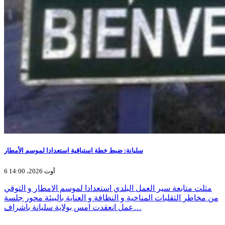
سليانة: ضبط خطة استباقية استعدادا لموسم الأمطار
6 أوت 2026، 14:00
مثلت متابعة سير العمل البلدي استعدادا لموسم الامطار و التوقي
من مخاطر التقلبات المناخية و النظافة و العناية بالبيئة محور جلسة
عمل انعقدت امس بولاية سليانة باشراف…