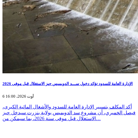
الإدارة العامة للسدود تؤكد دخول ســـد الدويميس حيز الاستغلال قبل موفى 2026
6 أوت 2026، 16:00
أكد المكلف بتسيير الإدارة العامة للسدود والأشغال المائية الكبرى،
فيصل الخميري، أن مشروع سد الدويميس بولاية بنزرت سيدخل حيز
الاستغلال قبل موفى سنة 2026، بما سيمكن من…