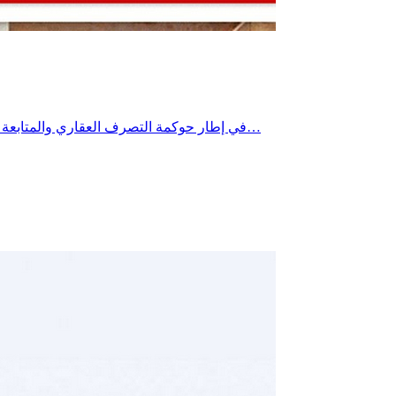
في إطار حوكمة التصرف العقاري والمتابعة الدورية لملف إعداد ومراجعة أمثلة التهيئة العمرانية، و متابعة توصيات جلسة 25 ماي 2026، أشرف السيد سفيان التنفوري، والي سوسة، يوم…