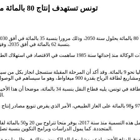
تونس تستهدف إنتاج 80 بالمائة من الكهرباء من الطاقات المتجددة بحلول 2050
بنسبة 62 بالمائة في أفق 2035، وفق ما اكده المدير العام للوكالة الوطنية للتحكم في الطاقة، نافع بكاري.
وبين أن نسبة مساهمة الطاقات المتجددة في إنتاج الكهرباء تبلغ حاليا نحو 9 بالمائة. وقد أكد
وأضاف ان قطاع البناء يستحوذ على 36 بالمائة من إجمالي استهل
الوطنية على كهربة وسائل النقل وتشجيع استعمال السيارات الكهربائية.
وأضاف أن إنتاج الكهرباء في تونس يعتمد حاليا بنسبة تتراوح بين 97 و98 بالمائة على الغاز الطبيع
وفي ما يتعلق بآليات الدعم،
المتجددة. كما يمول الدراسات وبرامج التكوين بنسبة تصل إلى 70 بالمائة، إلى جانب المساهمة في توفير آليات تمويل للمشاريع.
وق المناخ الأخضر لدعم مشاريع إزالة الكربون، وذلك في ظل ما وصفه ب