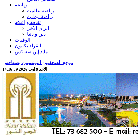
رياضة
رياضة عالمية
رياضة وطنية
ثقافة و إعلام
الرأي الآخر
دين و دنيا
الوفيات
القراء يكتبون
مايد إين سفاكس
موقع الصحفيين التونسيين بصفاقس
الأحَد 9 أوت 2026 14:17:01