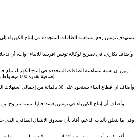
إضافية بقدرة 600 ميغاواط ومشاريع لطاقة الرياح بقدرة 900 ميغاواط، وهو ما سيساهم في الوصول الى القدرة المركبة المستهدفة بنحو 4800 ميغاواط بحلول سنة 2035.
وأكد بكاري أن تونس تستفيد كذلك من تمويلات دولية من بينها صند