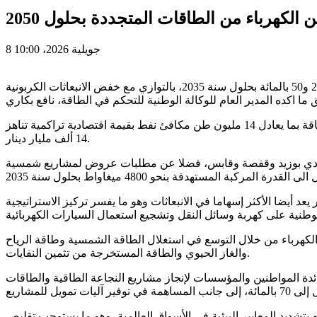
8 جويلية 2026، 10:00
تستهدف تونس رفع مساهمة الطاقات المتجددة في إنتاج الكهرباء إلى 80 بالمائة بحلول سنة 2050، وذلك مرورا بنسبة 35 بالمائة في أفق 2030 و50 بالمائة بحلول سنة 2035، بالتوازي مع خفض الانبعاثات الكربونية
وأضاف بكاري، في تصريح لوكالة تونس افريقيا للانباء “وات، أن تدخلات الوكالة منذ إحداثها سنة 1985 ساهمت في الاقتصاد في استهلاك الطاقة بما يعادل 14 مليون طن مكافئ نفط بقيمة اقتصادية تراكمية تناهز
14 ألف مليار دينار.
 أن المرحلة المقبلة ستسجل انجاز بكل من سيدي بوزيد وقفصة وقابس، فضلا عن مطلبات عروض لمشاريع شمسية
اك الطاقة في تونس، يليه قطاع النقل بنسبة 34 بالمائة، موضحا أن هذا الأخير يعد أيضا الأكثر إسهاما في الانبعاثات وهو ما يفسر تركيز الاستراتيجية
ي، الأمر الذي يفرض تنويع مصادر إنتاج الكهرباء من خلال التوسع في استغلال الطاقة الشمسية وطاقة الرياح
والغاز الحيوي والطاقة المستخرجة من تثمين النفايات.
 أفاد بأن صندوق الانتقال الطاقي، الذي حمل هذه التسمية منذ سنة 2017، يوفر منحا تتراوح بين 20 و50 بالمائة لفائدة المواطنين والمؤسسات لإنجاز مشاريع النجاعة الطاقية والطاقات
تشديد المعايير البيئية في الأسواق العالمية، وهو ما يستوجب تقليص