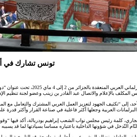
تونس تشارك في أشغا
شارك مجلس نواب الشعب في أشغال الدورة 
، إلى “تكثيف الجهود لتعزيز العمل العربي المشترك والتعامل مع الم
نور المرزوقي، خلال أشغال المؤتمر يوم السبت 3 ماي الجاري، كلمة رئيس مجلس نواب الشعب إبراه
 العادلة ونضاله المشروع من أجل استرداد حقوقه التاريخية المسلوبة 