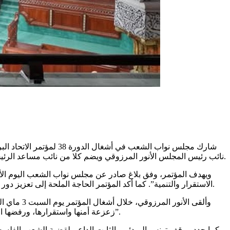
نائب رئيس المجلس الأنور المرزوقي ويضم كلا من نائب مساعد الرئيس المكلف بالإعلام والاتصال عبد القادر بن زينب وعضو لجنة تنظيم الإدارة وتطويرها والرقمنة والحوكمة ومكافحة الفساد بدر الدين القمودي.
ويهدف المؤتمر، وفق بلاغ صادر عن مجلس نواب الشعب اليوم الأحد
الاستقرار والتنمية”. كما أكد المؤتمر الحاجة الملحة إلى تعزيز دور البرلمانات العربية وجعلها أكثر فاعلية في صناعة القرار وأكثر قدرة على مواكبة التغيرات السياسية والاقتصادية والأمنية في المنطقة العربية.
وألقى الأ
زعزعة أمنها واستقرارها، ورفضها التّام التّدخل في شؤونها الداخلية باعتباره مساسا بسيادتها لما قد يسببه ذلك من زيادة تعقيد الأوضاع وتهديد الأمن والسّلم في المنطقة والعالم”.
كما جدد موقف تونس المبدئي والثابت الداعم لقضية الشعب الفلسطيني