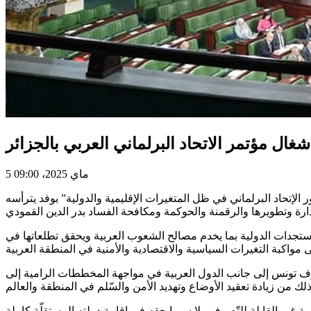
ل مؤتمر الاتحاد البرلماني العربي بالجزائر
5 ماي 2025، 09:00
38 لمؤتمر الاتحاد البرلماني العربي المنعقدة بالجزائر من 2 إلى 4 ماي 2025، تحت عنوان “دور الإتحاد البرلماني في ظل المتغيرات الإقليمية والدولية” بوفد يترأسه
ستجدات الدولية بما يخدم مصالح الشعوب العربية ويحقق تطلعاتها في
يم بودربالة، أكد فيها “وقوف تونس إلى جانب الدول العربية في مواجهة المخططات الرامية إلى
غير القابلة للتّصرف ولا سيما حقه في إقامة دولته المستقلّة كاملة