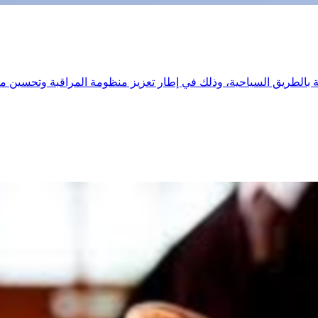
بالطريق السياحية، وذلك في إطار تعزيز منظومة المراقبة وتحسين مت