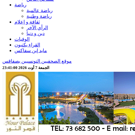
رياضة
رياضة عالمية
رياضة وطنية
ثقافة و إعلام
الرأي الآخر
دين و دنيا
الوفيات
القراء يكتبون
مايد إين سفاكس
موقع الصحفيين التونسيين بصفاقس
الجمعة 7 أوت 2026 23:41:02