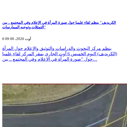
الكريديف" ينظم لقاء علميا حول صورة المرأة في الإعلام وفي المجتمع .. بين
التمثلات وتوجيه الممارسات"
6 أوت 2026، 09:00
ينظم مركز البحوث والدراسات والتوثيق والإعلام حول المرأة
(الكريديف) اليوم الخميس 6 أوت الجاري بمقر المركز لقاء علميا
حول "صورة المرأة في الإعلام وفي المجتمع .. بين…