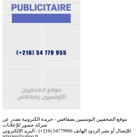
موقع الصحفيين التونسيين بصفاقس - جريدة الكترونية تصدر عن
شركة جسور للإعلانات
للإتصال أو نشر الردود الهاتف 54779966 (216+) - البريد الإلكتروني
jsfaxien@yahoo.fr