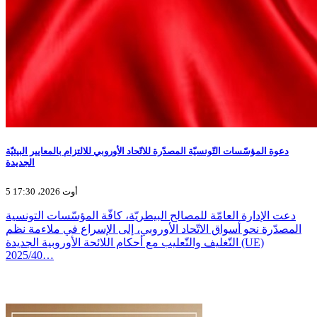
دعوة المؤسّسات التّونسيّة المصدّرة للاتّحاد الأوروبي للالتزام بالمعايير البيئيّة
الجديدة
5 أوت 2026، 17:30
دعت الإدارة العامّة للمصالح البيطريّة، كافّة المؤسّسات التونسية
المصدّرة نحو أسواق الاتّحاد الأوروبي، إلى الإسراع في ملاءمة نظم
التّغليف والتّعليب مع أحكام اللائحة الأوروبية الجديدة (UE)
2025/40…