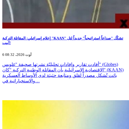
إعلام إسرائيلي: المقاتلة التركية "KAAN" تشكّل "صداعاً استراتيجياً" جديداً لتل
أبيب!
6 أوت 2026، 08:32
أفادت تقارير وإفادات تحليليّة نشرتها صحيفة "غلوبس" (Globes)
الاقتصادية الإسرائيلية بأن المقاتلة الوطنية التركية "كان" (KAAN)
باتت تُشكل مصدراً لقلق ومتابعة حثيثة لدى الأوساط العسكرية
والاستخباراتية في…