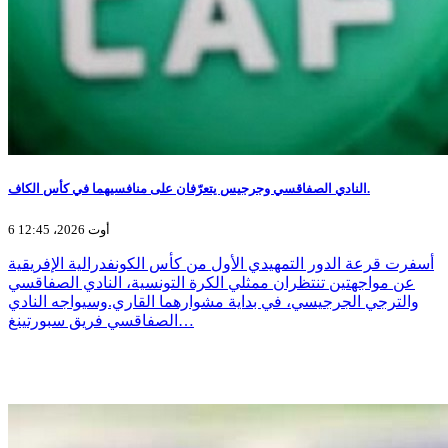
النادي الصفاقسي وجرجيس يتعرّفان على منافسيهما في كأس الكاف.
6 أوت 2026، 12:45
أسفرت قرعة الدور التمهيدي الأول من كأس الكونفدرالية الإفريقية
عن مواجهتين تنتظران ممثلي الكرة التونسية، النادي الصفاقسي
والترجي الجرجيسي، في بداية مشوارهما القاري.وسيواجه النادي
الصفاقسي فريق سبورتينغ…