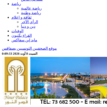
رياضة
رياضة عالمية
رياضة وطنية
ثقافة و إعلام
الرأي الآخر
دين و دنيا
الوفيات
القراء يكتبون
مايد إين سفاكس
موقع الصحفيين التونسيين بصفاقس
السبت 8 أوت 2026 0:09:35