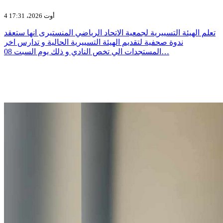
4 أوت 2026، 17:31
تعلم الهيئة التسييرية لجمعية الاتحاد الرياضي المنستيرى انها ستعقد
ندوة صحفية لتقديم الهيئة التسييرية الحالية و تدارس اخر
المستجدات الي تخص النادي و ذلك يوم السبت 08…