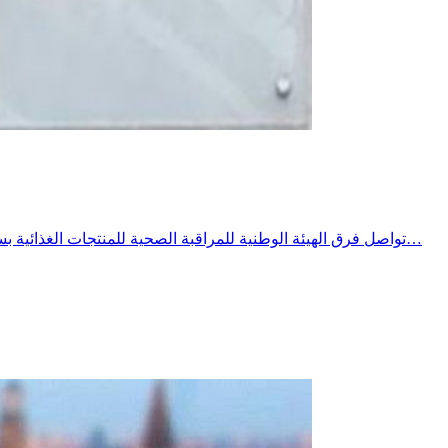
تواصل فرق الهيئة الوطنية للمراقبة الصحية للمنتجات الغذائية بسليانة تنفيد برنامج خصوصي للمراقبة الصحية خلال الصائفة ومع ارتفاع درجات يشمل المحلات المفتوحة للعموم وخاصة المطاعم محلات بيع…