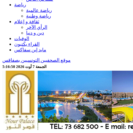
رياضة
رياضة عالمية
رياضة وطنية
ثقافة و إعلام
الرأي الآخر
دين و دنيا
الوفيات
القراء يكتبون
مايد إين سفاكس
موقع الصحفيين التونسيين بصفاقس
الجمعة 7 أوت 2026 5:16:53