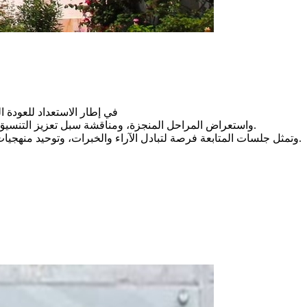
في إطار الاستعداد للعودة الجامعية 2026/2027 نظّمت جامعة تونس المنار جلستي متابعة مع فريق التكوين لتقييم جاهزية برامج د
كما خصصت الجلسات لتقييم مدى تقدّم تنفيذ برامج التدريس في إطار مشروع “Savoir Agir”، واستعراض المراحل المنجزة، ومناقشة سبل تعزيز التنسيق بين الفرق المشرفة على التكوين والمتكونين.
وتمثل جلسات المتابعة فرصة لتبادل الآراء والخبرات، وتوحيد منهجيات برنامج العمل، مع التأكيد على أهمية الالتزام بالجدول الزمني وضمان جودة التكوين بما يدعم جاهزية الجامعة لإنجاح العودة الجامعية المقبلة.