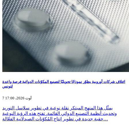
ائتلاف شركات أوروبية يطوّر نموذجًا تحويليًا لتصنيع المكوّنات الدوائية فرصة واعدة
لتونس
7 أوت 2026، 17:00
يمثّل هذا المنهج المبتكر نقلة نوعية في تطوير سلاسل التوريد
وتحديث أنظمة التصنيع الدوائي القائمة. تفتح هذه الرؤية النوعية
حقبة جديدة في تطوير إنتاج المُكوّنات الصيدلانية الفعّالة…