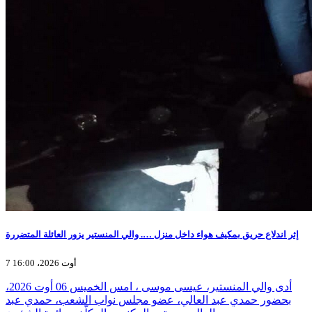
إثر اندلاع حريق بمكيف هواء داخل منزل …. والي المنستير يزور العائلة المتضررة
7 أوت 2026، 16:00
أدى والي المنستير، عيسى موسى ، امس الخميس 06 أوت 2026،
بحضور حمدي عبد العالي، عضو مجلس نواب الشعب، حمدي عبد