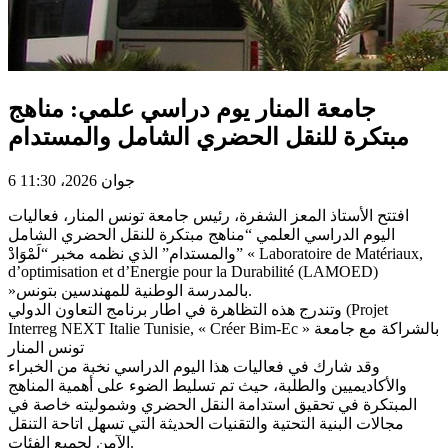
جامعة المنار يوم دراسي علمي: مناهج
مبتكرة للنقل الحضري الشامل والمستدام
6 جوان 2026، 11:30
افتتح الأستاذ المعز الشفرة، رئيس جامعة تونس المنار، فعاليات
اليوم الدراسي العلمي “مناهج مبتكرة للنقل الحضري الشامل
والمستدام” الذي نظمه مخبر “لَمْوَادْ” « Laboratoire de Matériaux,
d’optimisation et d’Energie pour la Durabilité (LAMOED)
»بالمدرسة الوطنية للمهندسين بتونس.
وتندرج هذه التظاهرة في اطار برنامج التعاون الدولي (Projet
Interreg NEXT Italie Tunisie, « Créer Bim-Ec » بالشراكة مع جامعة
تونس المنار
وقد شارك في فعاليات هذا اليوم الدراسي نخبة من الخبراء
والأكاديميين والطلبة، حيث تم تسليط الضوء على أهمية المناهج
المبتكرة في تحقيق استدامة النقل الحضري وشموليته خاصة في
مجالات البنية التحتية والتقنيات الحديثة التي تسهل اتاحة التنقل
الآمن لجميع الفئات.