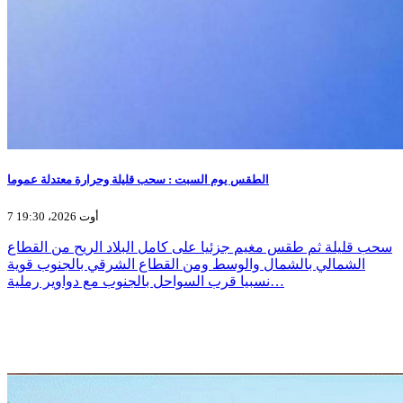
الطقس يوم السبت : سحب قليلة وحرارة معتدلة عموما
7 أوت 2026، 19:30
سحب قليلة ثم طقس مغيم جزئيا على كامل البلاد الريح من القطاع
الشمالي بالشمال والوسط ومن القطاع الشرقي بالجنوب قوية
نسبيا قرب السواحل بالجنوب مع دواوير رملية…