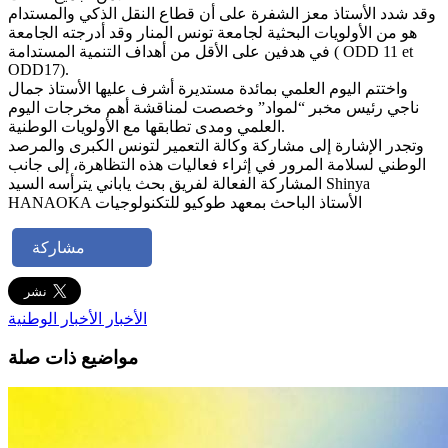
وقد شدد الأستاذ معز الشفرة على أن قطاع النقل الذكي والمستدام
هو من الأولويات البحثية لجامعة تونس المنار وقد أدرجته الجامعة
في هدفين على الأقل من أهداف التنمية المستدامة ( ODD 11 et
ODD17).
واختتم اليوم العلمي بمائدة مستديرة أشرف عليها الأستاذ جمال
ناجي رئيس مخبر “لمواد” وخصصت لمناقشة أهم مخرجات اليوم
العلمي ومدى تطابقها مع الأولويات الوطنية.
وتجدر الإشارة إلى مشاركة وكالة التعمير لتونس الكبرى والمرصد
الوطني لسلامة المرور في إثراء فعاليات هذه التظاهرة، إلى جانب
المشاركة الفعالة لفريق بحث ياباني يترأسه السيد Shinya
HANAOKA الأستاذ الباحث بمعهد طوكيو للتكنولوجيات
مشاركة
الأخبار
الأخبار الوطنية
مواضيع ذات صلة