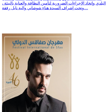
البلدي وإتخاذ الإجراءات الضرورية لتأمين النظافة والعناية بالبيئة ،
وتحت إشراف السيدة هناء شوشاني والية نابل رفقة…