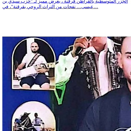
الجزر المتوسطية بالقراطن قرقنة ، بعرض مميز لـ "حزب سيدي بن
عيسى… نفحات من التراث الروحي بقرقنة"، في…