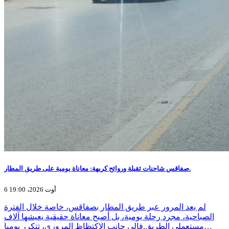
صفاقس شاحنات ثقيلة وروائح كريهة: معاناة يومية على طريق المطار.
6 أوت 2026، 19:00
لم يعد المرور عبر طريق المطار بصفاقس، خاصة خلال الفترة
الصباحية، مجرد رحلة يومية، بل أصبح معاناة حقيقية يعيشها آلاف
مستعملي الطريق.فإلى جانب الاكتظاظ المروري، تتكرر يوميا…