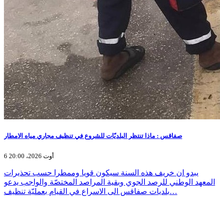
صفاقس : ماذا تنتظر البلديّات للشروع في تنظيف مجاري مياه الامطار
6 أوت 2026، 20:00
يبدو ان خريف هذه السنة سيكون قويا وممطرا حسب تحذيرات
المعهد الوطني للرصد الجوي وبقية المراصد المختصّة والواجب يدعو
بلديات صفاقس الى الاسراع في القيام بعمليّة تنظيف…