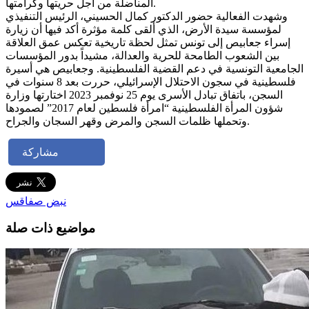
المناضلة من أجل حريتها وكرامتها.
وشهدت الفعالية حضور الدكتور كمال الحسيني، الرئيس التنفيذي
لمؤسسة سيدة الأرض، الذي ألقى كلمة مؤثرة أكد فيها أن زيارة
إسراء جعابيص إلى تونس تمثل لحظة تاريخية تعكس عمق العلاقة
بين الشعوب الطامحة للحرية والعدالة، مشيداً بدور المؤسسات
الجامعية التونسية في دعم القضية الفلسطينية. وجعابيص هي أسيرة
فلسطينية في سجون الاحتلال الإسرائيلي، حررت بعد 8 سنوات في
السجن، باتفاق تبادل الأسرى يوم 25 نوفمبر 2023 اختارتها وزارة
شؤون المرأة الفلسطينية “امرأة فلسطين لعام 2017” لصمودها
وتحملها ظلمات السجن والمرض وقهر السجان والجراح.
مشاركة
نبض صفاقس
مواضيع ذات صلة