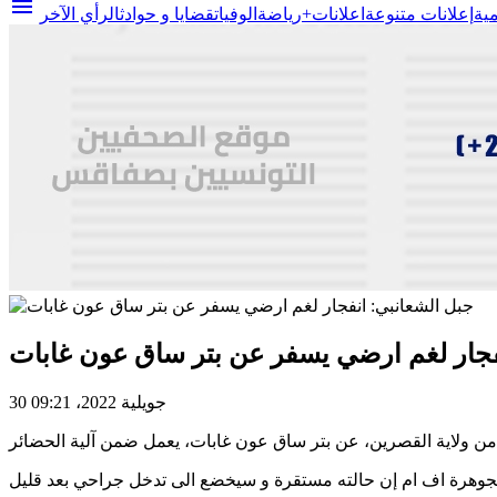
menu
مية
إعلانات متنوعة
اعلانات+
رياضة
الوفيات
قضايا و حوادث
الرأي الآخر
فجار لغم ارضي يسفر عن بتر ساق عون غابات
30 جويلية 2022، 09:21