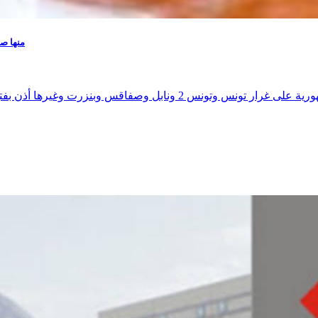
منها ص