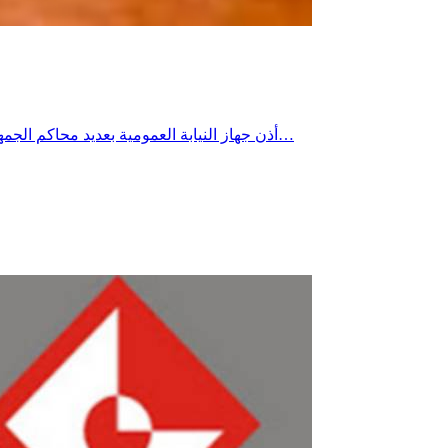
أذن جهاز النيابة العمومية بعديد محاكم الجمهورية على غرار تونس وتونس 2 ونابل وصفاقس وبنزرت وغيرها أذن بفتح أبحاث عدلية مع الاستعجال بخصوص ملابسات قطع التيار الكهربائي…