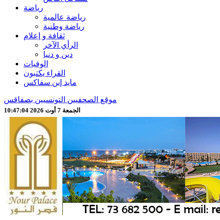
رياضة
رياضة عالمية
رياضة وطنية
ثقافة و إعلام
الرأي الآخر
دين و دنيا
الوفيات
القراء يكتبون
مايد إين سفاكس
موقع الصحفيين التونسيين بصفاقس
الجمعة 7 أوت 2026 10:47:05