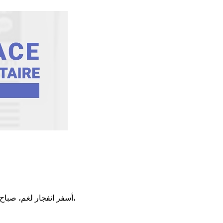
أسفر انفجار لغم، صباح اليوم السبت، بجبل الشعانبي، من الجهة المطلة على معتمدية فوسانة من ولاية القصرين، عن بتر ساق عون غابات، يعمل ضمن آلية الحضائر،