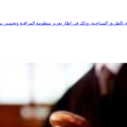
بالطريق السياحية، وذلك في إطار تعزيز منظومة المراقبة وتحسين مت