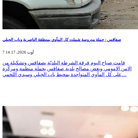
صفاقس : حملة مدروسة شملت كل المآوي بمنطقة الناصرية وباب الجبلي
7 أوت 2026، 14:17
قامت صباح اليوم فرقة الشرطة البلديّة بصفاقس وتشكيلة من
الامن الامومي وبعض مصالح بلدية صفاقس بحملة منظمة ومركّزة
على كل المآوي المتواجدة بمحيط باب الجبلي وسيدي اللخمي…