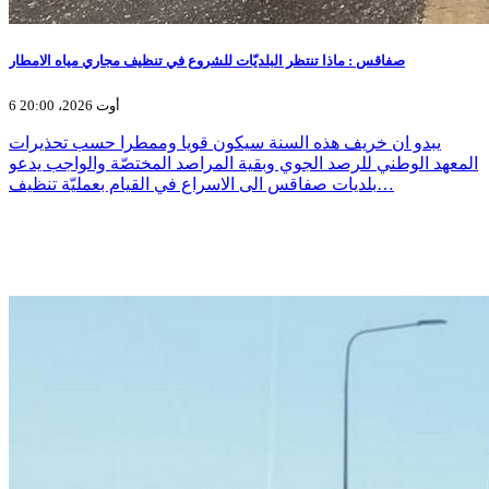
صفاقس : ماذا تنتظر البلديّات للشروع في تنظيف مجاري مياه الامطار
6 أوت 2026، 20:00
يبدو ان خريف هذه السنة سيكون قويا وممطرا حسب تحذيرات
المعهد الوطني للرصد الجوي وبقية المراصد المختصّة والواجب يدعو
بلديات صفاقس الى الاسراع في القيام بعمليّة تنظيف…