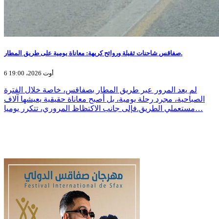
صفاقس شاحنات ثقيلة وروائح كريهة: معاناة يومية على طريق المطار.
6 أوت 2026، 19:00
لم يعد المرور عبر طريق المطار بصفاقس، خاصة خلال الفترة
الصباحية، مجرد رحلة يومية، بل أصبح معاناة حقيقية يعيشها آلاف
مستعملي الطريق.فإلى جانب الاكتظاظ المروري، تتكرر يوميا…