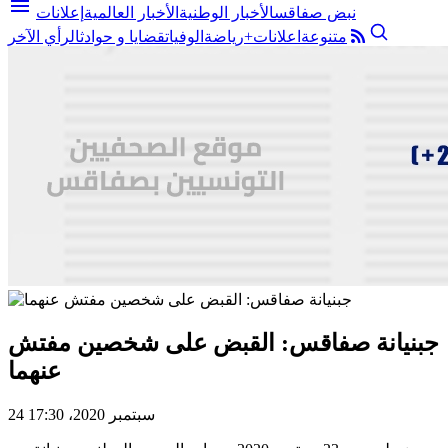
menu
نبض صفاقس
الأخبار الوطنية
الأخبار العالمية
إعلانات
متنوعة
اعلانات+
رياضة
الوفيات
قضايا و حوادث
الرأي الآخر
جبنيانة صفاقس: القبض على شخصين مفتش
عنهما
24 سبتمبر 2020، 17:30