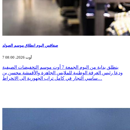
صفاقس اليوم انطلاق موسم الصولد
7 أوت 2026، 08:00
ينطلق بداية من اليوم الجمعة 7 أوت موسم التخفيضات الصيفية
ودعا رئيس الغرفة الوطنية للملابس الجاهزة والأقمشة محسن بن
ساسي التجار في كامل تراب الجهورية إلى الانخراط…