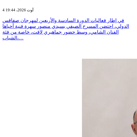
4 أوت 2026، 19:44
في إطار فعاليات الدورة السادسة والأربعين لمهرجان صفاقس
الدولي، احتضن المسرح الصيفي بسيدي منصور سهرة فنية أحياها
الفنان الشامي، وسط حضور جماهيري لافت، خاصة من فئة
الشباب،…