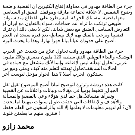
جزء من الطاقة مهدور في محاولة إقناع الكثيرين ان القضية واضحة
وضوح الشمس، لا علاقة لجماعة مارقة وموقفك الضيق او السياسي
معها بقضية امة، تلك الحركة المسيطرة علي القطاع منذ سنوات
طبيعي ترتكب ما تراه أنت حماقات، سواء بالتعاون مع ايران او
التعارض السياسي الضيق مع بعض بلداننا، لكن لا يعني ذلك أن تترك
قضيتنا وترحب بالفتك بهم لانك ببساطة بعد فترة ستجد ان العدو
أصبح علي حدودك عياناً بياناً جهراً نهاراً..وهذا ما يحدث اليوم.
جزء من الطاقة مهدور وانت تحاول علاج من يتحدث عن الحرب
الوشيكة والنداء الوطني الذي سيلبيه 120 مليون مصري و200 مليون
عربي، تحاول تهدأته ليس لإقناعه وإنما لأنك منشغل مع حماده في
الحالات السابقة..تحاول تهدئته لتعلم منه كيف ومتي ومع من
ستكون الحرب أصلا ؟ هذا الحوار مؤجل لبوست آخر..
كانت هذه دردشة وثرثرة لتوضيح لماذا أصبح الموضوع ثقيل ثقل
الجبال، تتخبط يومياً في مقالات وبيانات واعلانات عن القضية
وتقرأها متسائلاً..هل حقاً لدي هؤلاء وعي بالقضية والمسألة
والأهداف والإتفاقات التي حدثت طوال سنوات تمهيداً لما يحدث
الآن؟ ام لديهم معلومات لا يعلمها إلا الله والراسخون في العلم فقط،
فنتزود منهم ما يطمئن قلوبنا !
محمد زازو