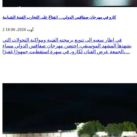
كازو في مهرجان صفاقس الدولي… انفتاحٌ على التجارب الفنية الشبابية
2 أوت 2026، 18:00
في إطار سعيه إلى تنويع برمجته الفنية ومواكبة التحولات التي
يشهدها المشهد الموسيقي، احتضن مهرجان صفاقس الدولي مساء
الجمعة عرض الفنان لكازو، في سهرة استقطبت جمهورًا غفيرًا،…