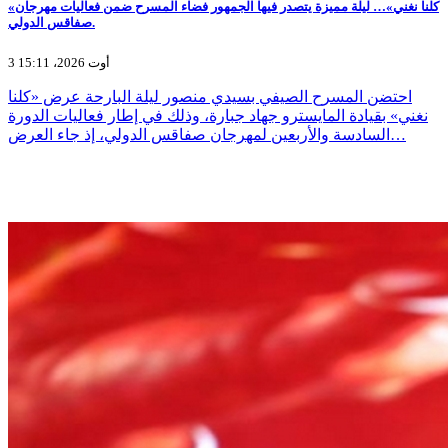
«كلنا نغني»… ليلة مميزة يتصدر فيها الجمهور فضاء المسرح ضمن فعاليات مهرجان
صفاقس الدولي.
3 أوت 2026، 15:11
احتضن المسرح الصيفي بسيدي منصور ليلة البارحة عرض «كلنا
نغني» بقيادة المايسترو جهاد جبارة، وذلك في إطار فعاليات الدورة
السادسة والأربعين لمهرجان صفاقس الدولي، إذ جاء العرض…