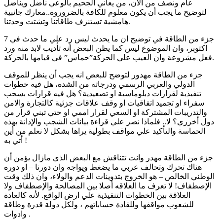
عام ونصف من الآن، من يعاني الجحيم بالوعي ناضل ويناضل
لتوضيح ما يجب أن يكون معلوم للكافة بالضروروة..معارك جانبية
هامشية تستنزف طاقاتنا وتشتت وحدتنا.
جزء من الطاقة في توضيح ان ما يحدث ليس رد علي ما حدث في 7
اكتوبر، وان الموضوع ليس كما يظن البعض أنه تأديب لابد منه ورد
فعل مشروعة وان العيب علي الحركة”حماس” في قيامها بالحركة.
جزء من الطاقة مهدور لتوضح للبعض انه يجب أن ينظر للموقف
الدولي والعربي الرسمي ودرجاته من الشدة، هل فيه خطوات
تنفيذية لقرارات دبلوماسية او تصعيدية؟ هل فيه قرارات بسحب
سفراء او تجميد اتفاقيات او وقف علاقات جزئية كالتجارة والامن
والتدريبات المشتركة او السعي لقرار اممي او حتي تبني قرار من
دول أخرري؟ لا.. فلماذا نصر علي قراءة بيانات الشجب والإدانة بهذه
الحماسة والتأكيد علي مواقف بطولية يراها بشكل لا نعلم من أين
أتي به !
جزء من الطاقة مهدر وانت تتناقش مع البعض الذي مازال يؤمن أن
هناك تحرك وتحالف عربي ما يضغط ويواجه وان دورنا – او دوره
الوطني الخالص – هو الخروج بتدوينات الدعم والولاء، وان ذلك وقت
الإصطفاف! لا تعرف ما العلاقه أصلا بين المصالحة والإصطفاف ولا
العلاقة بين الخطوات التنفيذية علي ارض الواقع. لأنه كالعادة
للشعوب مواقفها وللقادة حساباتهم ، ولكل دولة قدرة وطاقة
وادوات .