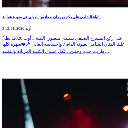
الليلة الشامي على ركح مهرجان صفاقس الدولي في سهرة شبابية
3 أوت 2026، 13:14
على ركح المسرح الصيفي بسيدي منصور، الليلة 3 أوت 2026، يطلّ
علينا الفنان الشامي بصوته الدافئ وإحساسه العالي 🎶❤️سهرة كلها
طرب، حب، وحنين…لكل عشاق الكلمة المزيانة والنغمة…