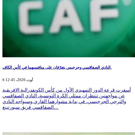
النادي الصفاقسي وجرجيس يتعرّفان على منافسيهما في كأس الكاف.
6 أوت 2026، 12:45
أسفرت قرعة الدور التمهيدي الأول من كأس الكونفدرالية الإفريقية
عن مواجهتين تنتظران ممثلي الكرة التونسية، النادي الصفاقسي
والترجي الجرجيسي، في بداية مشوارهما القاري.وسيواجه النادي
الصفاقسي فريق سبورتينغ…