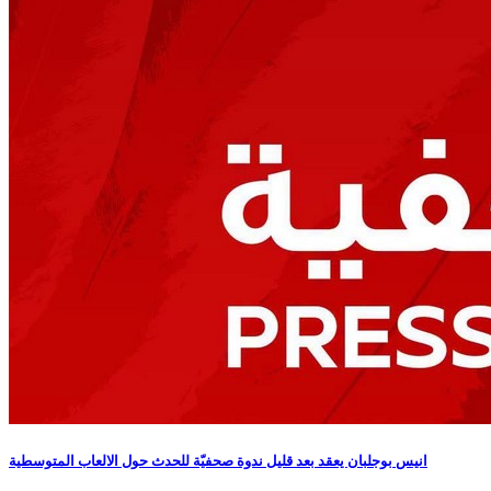
انيس بوجلبان يعقد بعد قليل ندوة صحفيّة للحدث حول الالعاب المتوسطية