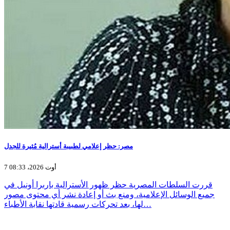
مصر: حظر إعلامي لطبيبة أسترالية مُثيرة للجدل
7 أوت 2026، 08:33
قررت السلطات المصرية حظر ظهور الأسترالية باربرا أونيل في
جميع الوسائل الإعلامية، ومنع بث أو إعادة نشر أي محتوى مصور
لها، بعد تحركات رسمية قادتها نقابة الأطباء…