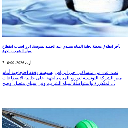
تأخر انطلاق محطة تحلية المياه بسيدي عبد الحميد بسوسة، ابرز اسباب انقطاع
مياه الشرب بالجهة.
7 أوت 2026، 10:00
نظم عدد من متساكني حي الرياض بسوسة وقفة احتجاجية أمام
مقر الشركة التونسية لتوزيع المياه بالجهة، على خلفية الانقطاعات
المتكررة والمتواصلة لمياه الشرب. وفي سياق متصل أوضح…