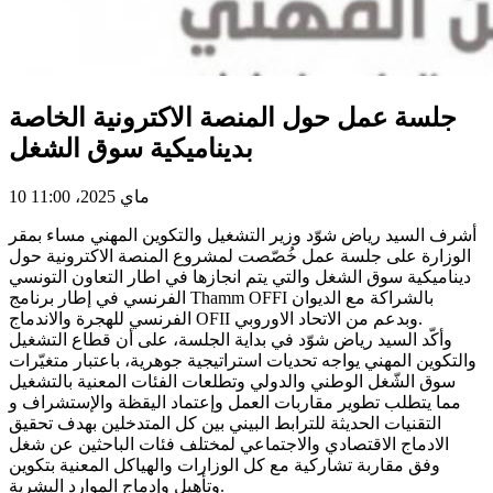
جلسة عمل حول المنصة الاكترونية الخاصة
بديناميكية سوق الشغل
10 ماي 2025، 11:00
أشرف السيد رياض شوّد وزير التشغيل والتكوين المهني مساء بمقر
الوزارة على جلسة عمل خُصّصت لمشروع المنصة الاكترونية حول
ديناميكية سوق الشغل والتي يتم انجازها في اطار التعاون التونسي
الفرنسي في إطار برنامج Thamm OFFI بالشراكة مع الديوان
الفرنسي للهجرة والاندماج OFII وبدعم من الاتحاد الاوروبي.
وأكّد السيد رياض شوّد في بداية الجلسة، على أن قطاع التشغيل
والتكوين المهني يواجه تحديات استراتيجية جوهرية، باعتبار متغيّرات
سوق الشّغل الوطني والدولي وتطلعات الفئات المعنية بالتشغيل
مما يتطلب تطوير مقاربات العمل وإعتماد اليقظة والإستشراف و
التقنيات الحديثة للترابط البيني بين كل المتدخلين بهدف تحقيق
الادماج الاقتصادي والاجتماعي لمختلف فئات الباحثين عن شغل
وفق مقاربة تشاركية مع كل الوزارات والهياكل المعنية بتكوين
وتأهيل وإدماج الموارد البشرية.