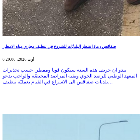
صفاقس : ماذا تنتظر البلديّات للشروع في تنظيف مجاري مياه الامطار
6 أوت 2026، 20:00
يبدو ان خريف هذه السنة سيكون قويا وممطرا حسب تحذيرات
المعهد الوطني للرصد الجوي وبقية المراصد المختصّة والواجب يدعو
بلديات صفاقس الى الاسراع في القيام بعمليّة تنظيف…