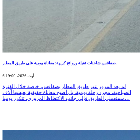
صفاقس شاحنات ثقيلة وروائح كريهة: معاناة يومية على طريق المطار.
6 أوت 2026، 19:00
لم يعد المرور عبر طريق المطار بصفاقس، خاصة خلال الفترة
الصباحية، مجرد رحلة يومية، بل أصبح معاناة حقيقية يعيشها آلاف
مستعملي الطريق.فإلى جانب الاكتظاظ المروري، تتكرر يوميا…