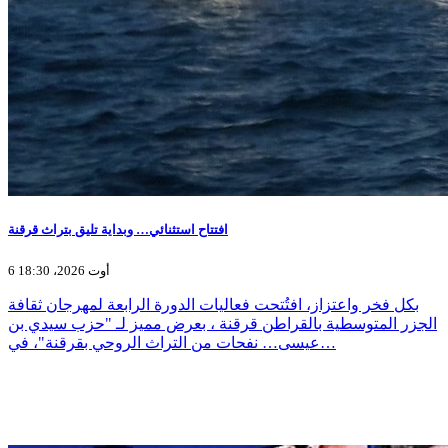
افتتاح استثنائي… وبداية تليق بتراث قرقنة
6 أوت 2026، 18:30
بكل فخر واعتزاز، افتُتحت فعاليات الدورة الرابعة لمهرجان ثقافة
الجزر المتوسطية بالقراطن قرقنة ، بعرض مميز لـ "حزب سيدي بن
عيسى… نفحات من التراث الروحي بقرقنة"، في…