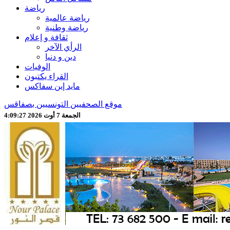
رياضة
رياضة عالمية
رياضة وطنية
ثقافة و إعلام
الرأي الآخر
دين و دنيا
الوفيات
القراء يكتبون
مايد إين سفاكس
موقع الصحفيين التونسيين بصفاقس
الجمعة 7 أوت 2026 4:09:29