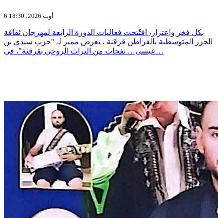
6 أوت 2026، 18:30
بكل فخر واعتزاز، افتُتحت فعاليات الدورة الرابعة لمهرجان ثقافة
الجزر المتوسطية بالقراطن قرقنة ، بعرض مميز لـ "حزب سيدي بن
عيسى… نفحات من التراث الروحي بقرقنة"، في…