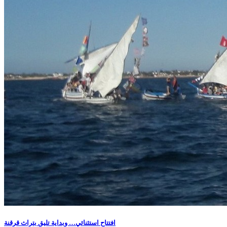
افتتاح استثنائي… وبداية تليق بتراث قرقنة