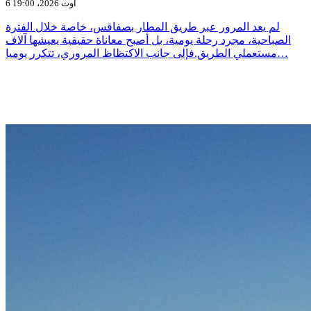
6 أوت 2026، 19:00
لم يعد المرور عبر طريق المطار بصفاقس، خاصة خلال الفترة
الصباحية، مجرد رحلة يومية، بل أصبح معاناة حقيقية يعيشها آلاف
مستعملي الطريق.فإلى جانب الاكتظاظ المروري، تتكرر يوميا…