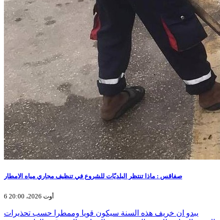
صفاقس : ماذا تنتظر البلديّات للشروع في تنظيف مجاري مياه الامطار
6 أوت 2026، 20:00
يبدو ان خريف هذه السنة سيكون قويا وممطرا حسب تحذيرات