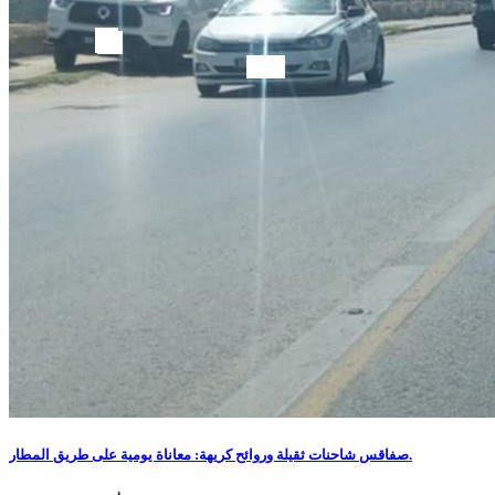
صفاقس شاحنات ثقيلة وروائح كريهة: معاناة يومية على طريق المطار.