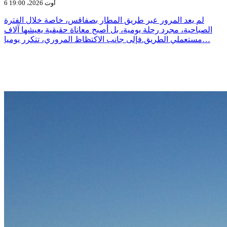
6 أوت 2026، 19:00
لم يعد المرور عبر طريق المطار بصفاقس، خاصة خلال الفترة
الصباحية، مجرد رحلة يومية، بل أصبح معاناة حقيقية يعيشها آلاف
مستعملي الطريق.فإلى جانب الاكتظاظ المروري، تتكرر يوميا…