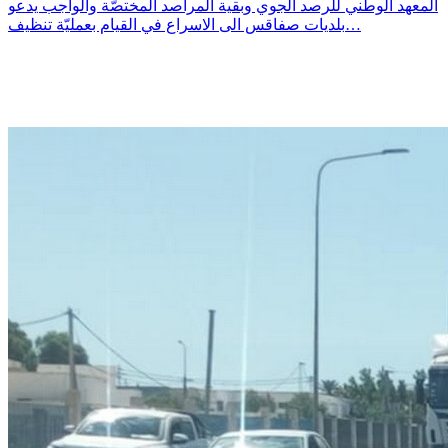
المعهد الوطني للرصد الجوي وبقية المراصد المختصّة والواجب يدعو
بلديات صفاقس الى الاسراع في القيام بعمليّة تنظيف…