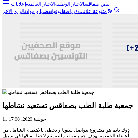
menu
نبض صفاقس
الأخبار الوطنية
الأخبار العالمية
إعلانات
متنوعة
اعلانات+
رياضة
الوفيات
قضايا و حوادث
الرأي الآخر
جمعية طلبة الطب بصفاقس تستعيد نشاطها
11 جويلية 2020، 17:00
دوك تايم هو مشروع يتواصل سنويا و يحظى بالاهتمام الشامل من
أعضاء الجمعية بهدف جمع مبالغ مالية يقع لاحقا انفاقها في سبيل