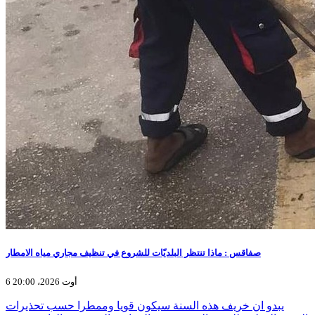
صفاقس : ماذا تنتظر البلديّات للشروع في تنظيف مجاري مياه الامطار
6 أوت 2026، 20:00
يبدو ان خريف هذه السنة سيكون قويا وممطرا حسب تحذيرات