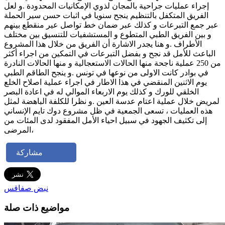
إجراء عمليات جراحية بالمجان لذوي الإمكانيات المحدودة .و لعل
الفريق المتكفل بالتنظيم ينجح سنويا في اثبات حسن سير الحملة
عبر جمع التبرعات و كذلك عبر ضمان خط تواصل عير منقطع بينهم
و بين الفريق الطبي المتطوع و المستشفيات للتنسيق بين مختلف
الأطراف .و هنا يجدر الاشارة أن الفريق من خلال هذا المشروع
الباعث للأمل قد نجح و بفضل التبرعات في التمكين من اجراء أكثر
من 250 عملية ناجحة منها الحالات الاستعجالية و منها الحالات النادرة
في بوادر كانت الاولى من نوعها في تونس .و ينجح الطاقم الطبي
يوم الاثنين المنقضي في هذا الاطار في اجراء عملية اصلاح الخلع
الخلقي للورك و كذلك يوم الاربعاء الموالي له في اعادة البصر
لمريض خلال عملية اعتام عدسة العين .و نظرا للكلفة الباهضة لمثل
هذه العمليات ، تسعى الجمعية في ظل مشروع دوك تايم الإنساني
إلى تكثيف الجهود في سبيل احياء الأمل المفقود لدى المئات من
المرضى،
مشاركة
نبض صفاقس
مواضيع ذات صلة