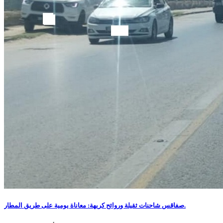
صفاقس شاحنات ثقيلة وروائح كريهة: معاناة يومية على طريق المطار.