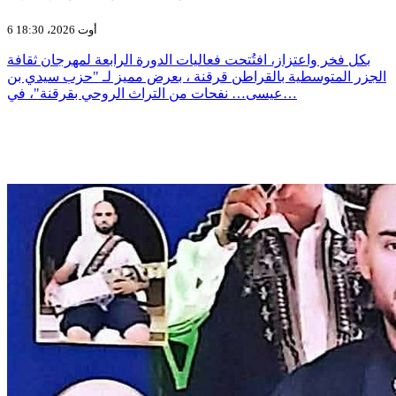
6 أوت 2026، 18:30
بكل فخر واعتزاز، افتُتحت فعاليات الدورة الرابعة لمهرجان ثقافة
الجزر المتوسطية بالقراطن قرقنة ، بعرض مميز لـ "حزب سيدي بن
عيسى… نفحات من التراث الروحي بقرقنة"، في…