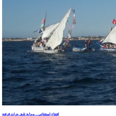
افتتاح استثنائي… وبداية تليق بتراث قرقنة