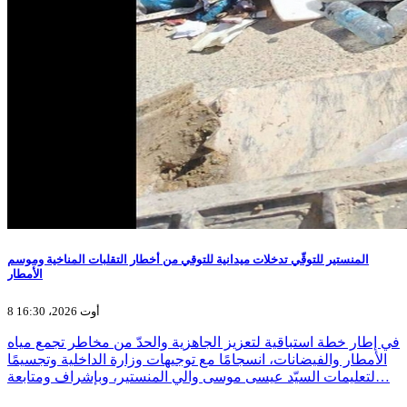
المنستير للتوقّي تدخلات ميدانية للتوقي من أخطار التقلبات المناخية وموسم
الأمطار
8 أوت 2026، 16:30
في إطار خطة استباقية لتعزيز الجاهزية والحدّ من مخاطر تجمع مياه
الأمطار والفيضانات، انسجامًا مع توجيهات وزارة الداخلية وتجسيمًا
لتعليمات السيّد عيسى موسى والي المنستير، وبإشراف ومتابعة…