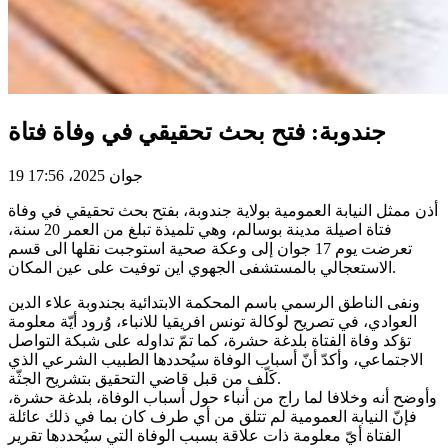
جندوبة: فتح بحث تحقيقي في وفاة فتاة
19 جوان 2025، 17:56
أذن ممثل النيابة العمومية بولاية جندوبة، بفتح بحث تحقيقي في وفاة
فتاة اصيلة مدينة بوسالم، وهي تلميذة تبلغ من العمر 20 سنة،
تعرضت يوم 17 جوان إلى وعكة صحية استوجبت نقلها الى قسم
الاستعجالي بالمستشفى الجهوي اين توفيت على عين المكان.
ونفى الناطق الرسمي باسم المحكمة الابتدائية بجندوبة علاء الدين
العوادي، في تصريح لوكالة تونس افريقيا للانباء، وُرود أيّة معلومة
تؤكد وفاة الفتاة بلدغة حشرة، كما تمّ تداوله على شبكة التواصل
الاجتماعي، وأكدّ أنّ أسباب الوفاة سيُحددها الطبيب الشرعي الذي
كَلّف من قبل قاضي التحقيق بتشريح الجثّة.
وأوضح أنه وخلافا لما راج من أنباء حول أسباب الوفاة، بلدغة حشرة،
فإنّ النيابة العمومية لم تتلق من أي طرف كان بما في ذلك عائلة
الفتاة أيّ معلومة ذات علاقة بسبب الوفاة التي سيُحددها تقرير