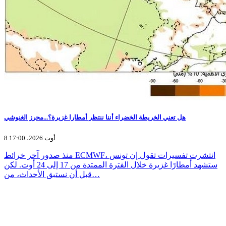
هل تعني الخريطة الخضراء أننا ننتظر أمطارا غزيرة؟...محرز الغنوشي
8 أوت 2026، 17:00
منذ صدور آخر خرائط ECMWF، انتشرت تفسيرات تقول إن تونس
ستشهد أمطارًا غزيرة خلال الفترة الممتدة من 17 إلى 24 أوت. لكن
قبل أن نستبق الأحداث، من…