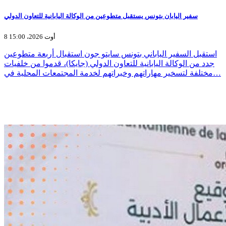
سفير اليابان بتونس يستقبل متطوعين من الوكالة اليابانية للتعاون الدولي
8 أوت 2026، 15:00
استقبل السفير الياباني بتونس سايتو جون استقبال أربعة متطوعين
جدد من الوكالة اليابانية للتعاون الدولي (جايكا)، قدموا من خلفيات
مختلفة لتسخير مهاراتهم وخبراتهم لخدمة المجتمعات المحلية في…