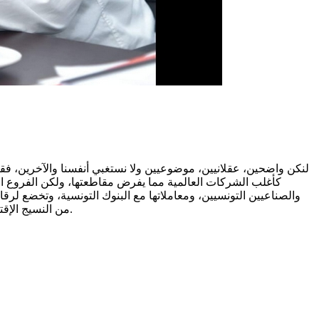
لنكن واضحين، عقلانيين، موضوعيين ولا نستغبي أنفسنا والآخرين، ف
كأغلب الشركات العالمية مما يفرض مقاطعتها، ولكن الفروع الح
والصناعيين التونسيين، ومعاملاتها مع البنوك التونسية، وتخضع لرقابة
من النسيج الإقتصادي الوطني، وتعمق أزمة البطالة في البلاد، وتلحق ضررا فادحا بالتجار والفلاحين والمنتجين والصناعيين وكافة أصناف المزودين التونسيين.