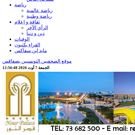
رياضة
رياضة عالمية
رياضة وطنية
ثقافة و إعلام
الرأي الآخر
دين و دنيا
الوفيات
القراء يكتبون
مايد إين سفاكس
موقع الصحفيين التونسيين بصفاقس
الجمعة 7 أوت 2026 12:56:50