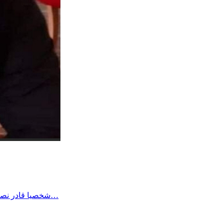
شخصيا قادر نصبر على أي وضع بفضل الله وحده وطاقة الصبر الي اكتسبها الواحد في حياته لكن هناك الكثير من المرضى وكبار السن والأطفال لا طاقة لهم…