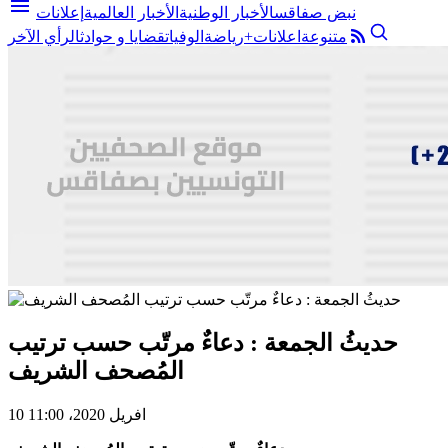
menu
نبض صفاقس
الأخبار الوطنية
الأخبار العالمية
إعلانات
متنوعة
اعلانات+
رياضة
الوفيات
قضايا و حوادث
الرأي الآخر
حديثُ الجمعة : دعاءٌ مرتّب حسب ترتيب
المُصحف الشريف
10 افريل 2020، 11:00