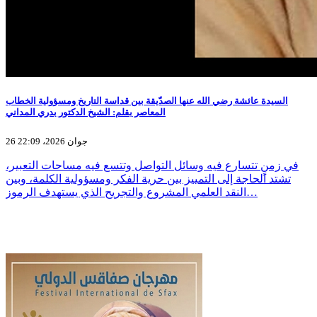
السيدة عائشة رضي الله عنها الصدّيقة بين قداسة التاريخ ومسؤولية الخطاب
المعاصر بقلم: الشيخ الدكتور بدري المداني
26 جوان 2026، 22:09
في زمنٍ تتسارع فيه وسائل التواصل وتتسع فيه مساحات التعبير،
تشتد الحاجة إلى التمييز بين حرية الفكر ومسؤولية الكلمة، وبين
النقد العلمي المشروع والتجريح الذي يستهدف الرموز…