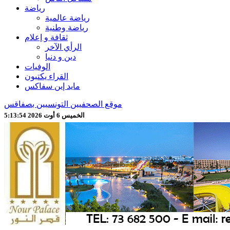
رياضة
رياضة عالمية
رياضة وطنية
ثقافة و إعلام
الرأي الآخر
دين و دنيا
الوفيات
القراء يكتبون
مايد إين سفاكس
موقع الصحفيين التونسيين بصفاقس
الخميس 6 أوت 2026 5:13:56