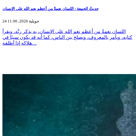
حديثُ الجمعة : اللسان نعمةٌ من أعظم نعم الله على الإنسان
24 جويلية 2026، 11:00
اللسان نعمةٌ من أعظم نعم الله على الإنسان، به يذكر ربَّه، ويقرأ
كتابه، ويأمر بالمعروف، ويصلح بين الناس، كما أنه قد يكون سببًا في
هلاكه إذا أطلقه…