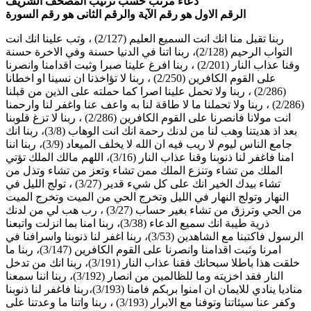
دعاءٌ مرتّب حسب ترتيب المُصحف الشريف
الرقم الاول هو رقم الآية والرقم الثانى هو رقم السورة
ربنا تقبل منا انك انت السميع العليم (2/127) ، وتب علينا انك انت
التواب الرحيم (2/128)، ربنا اتنا في الدنيا حسنة وفي الاخرة حسنة
وقنا عذاب النار (2/201) ، ربنا افرغ علينا صبرا وثبت اقدامنا وانصرنا
على القوم الكافرين (2/250) ، ربنا لا تؤاخذنا ان نسينا او اخطانا
(2/286) ، ربنا ولا تحمل علينا اصرا كما حملته على الذين من قبلنا
(2/286) ، ربنا ولا تحملنا ما لا طاقة لنا به واعف عنا واغفر لنا وارحمنا
انت مولانا فانصرنا على القوم الكافرين (2/286) ، ربنا لا تزغ قلوبنا
بعد اذ هديتنا وهب لنا من لدنك رحمة انك انت الوهاب (3/8)، ربنا انك
جامع الناس ليوم لا ريب فيه ان الله لا يخلف الميعاد (3/9)، ربنا اننا
امنا فاغفر لنا ذنوبنا وقنا عذاب النار (3/16)، اللهم مالك الملك تؤتي
الملك من تشاء وتنزع الملك ممن تشاء وتعز من تشاء وتذل من
تشاء بيدك الخير انك على كل شيء قدير (3/27) ، تولج الليل في
النهار وتولج النهار في الليل وتخرج الحي من الميت وتخرج الميت
من الحي وترزق من تشاء بغير حساب (3/27) ، رب هب لي من لدنك
ذرية طيبة انك سميع الدعاء (3/38)، ربنا امنا بما انزلت واتبعنا
الرسول فاكتبنا مع الشاهدين (3/53)، ربنا اغفر لنا ذنوبنا واسرافنا في
امرنا وثبت اقدامنا وانصرنا على القوم الكافرين (3/147)، ربنا ما
خلقت هذا باطلا سبحانك فقنا عذاب النار (3/191)، ربنا انك من تدخل
النار فقد اخزيته وما للظالمين من انصار (3/192)، ربنا اننا سمعنا
مناديا ينادي للايمان ان امنوا بربكم فامنا (3/193)،ربنا فاغفر لنا ذنوبنا
وكفر عنا سيئاتنا وتوفنا مع الابرار (3/193) ، ربنا واتنا ما وعدتنا على