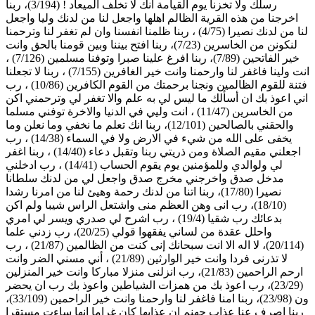
رسلك ولا تخزنا يوم القيامة انك لا تخلف الميعاد ! (3/194)، ربنا
اخرجنا من هذه القرية الظالم اهلها واجعل لنا من لدنك وليا واجعل
لنا من لدنك نصيرا (4/75) ، ربنا ظلمنا انفسنا وان لم تغفر لنا وترحمنا
لنكونن من الخاسرين (7/23)، ربنا افتح بيننا وبين قومنا بالحق وانت
خير الفاتحين (7/89)، ربنا افرغ علينا صبرا وتوفنا مسلمين (7/126) ،
انت ولينا فاغفر لنا وارحمنا وانت خير الغافرين (7/155) ، ربنا لا تجعلنا
فتنة للقوم الظالمين ونجنا برحمتك من القوم الكافرين (10/86) ، رب
اني اعوذ بك ان أسألك ما ليس لي به علم والا تغفر لي وترحمني اكن
من الخاسرين (11/47) ، انت وليي في الدنيا والاخرة توفني مسلما
والحقني بالصالحين (12/101)، ربنا انك تعلم ما نخفي وما نعلن وما
يخفى على الله من شيء في الارض ولا في السماء (14/38) ، رب
اجعلني مقيم الصلاة ومن ذريتي ربنا وتقبل دعاء (14/40) ، ربنا اغفر
لي ولوالدي وللمؤمنين يوم يقوم الحساب (14/41) ، رب ادخلني
مدخل صدق واخرجني مخرج صدق واجعل لي من لدنك سلطانا
نصيرا (17/80)، ربنا اتنا من لدنك رحمة وهيئ لنا من امرنا رشدا
(18/10)، رب انى وهن العظم منى واشتعل الراس شيبا ولم اكن
بدعائك رب شقيا (19/4) ، رب اشرح لي صدري ويسر لي امري
واحلل عقدة من لساني يفقهوا قولي (20/25)، رب زدني علما
(20/114)، لا اله الا انت سبحانك إنى كنت من الظالمين (21/87) ، رب
لا تذرنى فردا وانت خير الوارثين (21/89) ، أني مسني الضر وانت
ارحم الراحمين (21/83)، رب انزلنى منزلا مباركا وانت خير المنزلين
(23/29)، رب اعوذ بك من همزات الشياطين واعوذ بك رب ان يحضر
ون (23/98)، ربنا امنا فاغفر لنا وارحمنا وانت خير الراحمين (33/109)،
ربنا اصرف عنا عذاب جهنم ان عذابها كان غراما انها ساءت مستقرا