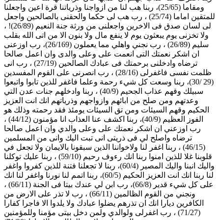
ومقاما (25/65)، ربنا هب لنا من ازواجنا وذرياتنا قرة اعين واجعلنا
للمتقين اماما (25/74) ، رب هب لى حكما والحقنى بالصالحين واجعل
لى لسان صدق فى الاخرين واجعلنى من ورثة جنة النعيم (26/89)! ،
ولا تخزنى يوم يبعثون يوم لا ينفع مال ولا بنون الا من اتى الله بقلب
سليم (26/89) ، رب نجني واهلي مما يعملون (26/169)، رب اوزعنى
ان اشكر نعمتك التى انعمت على وعلى والدى وان اعمل صالحا
ترضاه وادخلنى برحمتك فى عبادك الصالحين (27/19) ، رب انى
ظلمت نفسى فاغفرلى (28/16) ، رب انصرنى على القوم المفسدين
(29 /30)، ربنا وسعت كل شيء رحمة وعلما فاغفر للذين تابوا واتبعوا
سبيلك وقهم عذاب الجحيم (40/9) ، ربنا وادخلهم جنات عدن التي
وعدتهم ومن صلح من ابائهم وازواجهم وذرياتهم انك انت العزيز
الحكيم وقهم السيئات ومن تق السيئات يومئذ فقد رحمته وذلك هو
الفوز العظيم (40/9)، ربنا اكشف عنا العذاب انا مؤمنون (44/12) ،
رب اوزعني ان اشكر نعمتك على وعلى والدي وان اعمل صالحا
ترضاه واصلح لي فى ذريتى انى تبت اليك وانى من المسلمين
(46/15) ، ربنا اغفر لنا ولاخواننا الذين سبقونا بالايمان ولا تجعل في
قلوبنا غلا للذين امنوا ربنا انك رءوف رحيم (59/10) ، ربنا عليك توكلنا
واليك انبنا واليك المصير (60/4)، ربنا لا تجعلنا فتنة للذين كفروا واغفر
لنا ربنا انك انت العزيز الحكيم (60/5)، ربنا اتمم لنا نورنا واغفر لنا انك
على كل شيء قدير (66/8)، رب ابن لي عندك بيتا فى الجنة (66/11) ،
ونجني من القوم الظالمين (66/11) ، رب لا تذر على الارض من
الكافرين ديارا انك ان تذرهم يضلوا عبادك ولا يلدوا الا فاجرا كفارا
(71/27) ، رب اغفرلى ولوالدي ولمن دخل بيتى مؤمنا وللمؤمنين