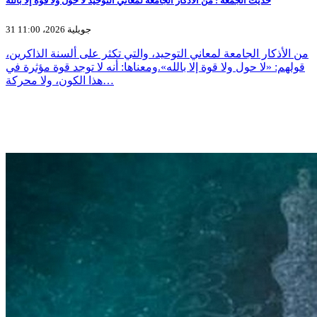
حديثُ الجمعة : من الأذكار الجامعة لمعاني التوحيد لا حول ولا قوة إلا بالله
31 جويلية 2026، 11:00
من الأذكار الجامعة لمعاني التوحيد، والتي تكثر على ألسنة الذاكرين،
قولهم: «لا حول ولا قوة إلا بالله».ومعناها: أنه لا توجد قوة مؤثرة في
هذا الكون، ولا محركة…