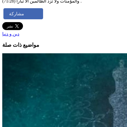
والمؤمنات ولا تزد الظالمين الا تبارا (71/28) .
مشاركة
دين و دنيا
مواضيع ذات صلة