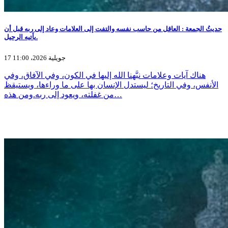
حديثُ الجمعة : العاقل من حاسب نفسه والتفت إلى العلامات وعاد إلى ربه قبل أن
يأتيه الرحيل.
17 جويلية 2026، 11:00
هناك آيات وعلامات نبَّهنا الله إليها في الكون، وفي الآفاق، وفي
الأنفس، وفي التاريخ؛ ليستدل الإنسان بها على ما وراءها، ويستيقظ
من غفلته، ويعود إلى ربه.ومن هذه…