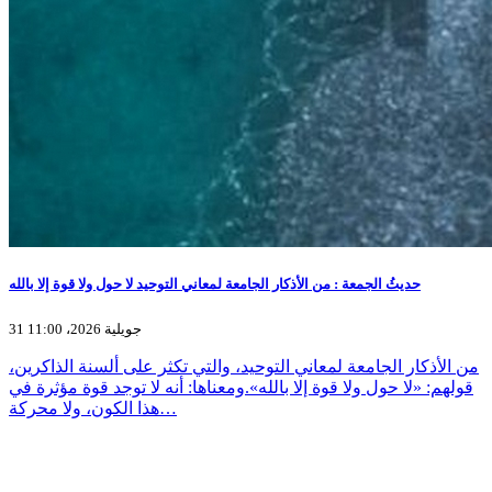
حديثُ الجمعة : من الأذكار الجامعة لمعاني التوحيد لا حول ولا قوة إلا بالله
31 جويلية 2026، 11:00
من الأذكار الجامعة لمعاني التوحيد، والتي تكثر على ألسنة الذاكرين،
قولهم: «لا حول ولا قوة إلا بالله».ومعناها: أنه لا توجد قوة مؤثرة في
هذا الكون، ولا محركة…