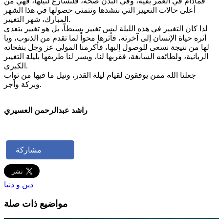
فمادام في العمر بقية، وفي البدن صحة، فلنسارع لنيلها، فهي من
أعلى حالات التغيير التي ننشدها ونتمنى حصولها في هذا الشهر
المبارك، شهر التغيير.
لذا كان التغيير في هذه الليلة ليس تغيير بسيطاً، بل هو تغيير يتعدى
أثره حياة الإنسان إلى آخرته، فأثرها محواً لما تقدم من الذنوب، ويا
لها من نتيجة نسعى للوصول إليها، فأكرمنا المولى عز وجل بنفحاته
الربانية، ولطائفه السابغة، فقربها لنا، ويسر لنا طريقها بليلة التغيير
الكبرى.
جعلنا الله ممن يوفقون لقيام ليلة القدر، ونيل ما فيها من ثواب
وبركة وأجر.
راشد عبدالرحمن العسيري
مشاركة
دين و دنيا
مواضيع ذات صلة