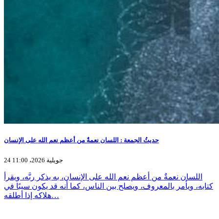
حديثُ الجمعة : اللسان نعمةٌ من أعظم نعم الله على الإنسان
24 جويلية 2026، 11:00
اللسان نعمةٌ من أعظم نعم الله على الإنسان، به يذكر ربَّه، ويقرأ
كتابه، ويأمر بالمعروف، ويصلح بين الناس، كما أنه قد يكون سببًا في
هلاكه إذا أطلقه…