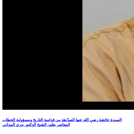
السيدة عائشة رضي الله عنها الصدّيقة بين قداسة التاريخ ومسؤولية الخطاب
المعاصر بقلم: الشيخ الدكتور بدري المداني