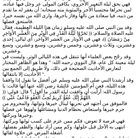
فهي بحق ليلة التغيير الأخروي، يكافئ المولى عز وجل فيها عباده،
لمن تحراها محتسباً الأجر والمثوبة منه سبحانه؛ أن يغفر له ما تقدم
من ذنبه، فيا سعادة من نالها وفاز بأجرها، وارى الله من نفسه خيرا،
فاستحق فضلها.
وقد بين النبي صلى الله عليه وسلم زمان هذا الليلة العظيمة، فقال
عليه الصلاة والسلام: (( تَحَرَّوْا لَيْلَةَ الْقَدْرِ فِي الْوِتْرِ مِنَ الْعَشْرِ الأَوَاخِرِ
مِنْ رَمَضَانَ ))، فهي في الأوتار من العشر الأواخر، أي ليالي: إحدى
وعشرين، وثلاث وعشرين، وخمس وعشرين، وسبع وعشرين، وتسع
وعشرين.
وقد رجّح بعض العلماء أنها تتنقل في هذه الليالي الوتر، وليست في
ليلة معينة كل عام، قال النووي رحمه الله: ” وهذا هو الظاهر المختار
لتعارض الأحاديث الصحيحة في ذلك، ولا طريق إلى الجمع بين
الأحاديث إلا بانتقالها “.
وقد أرشدنا النبي صلى الله عليه وسلم عن أفضل ما نقول إذا وافقنا
هذه الليلة، فعن أم المؤمنين عَائِشَةَ رضي الله عنها أنها قالت: يا
رسول الله: أرأيت أن وافقت ليلة القدر ما أقول؟ قال: قولي: ((
اللَّهُمَّ إِنَّكَ عُفُوٌّ كَرِيمٌ تُحِبُّ الْعَفْوَ فَاعْفُ عَنِّي )).
فالموفق من أجتهد في تحريها لينال خيرها وثوابها، والمحروم من
حرم خيرها واستعاض بحطام الدنيا ومشاغلها ولهوها عن فضلها
وخيرها وبركتها.
فهي فرصة لا تعوض، فكم ممن عزم على كسب ثوابها وبركتها،
انتهى به الأجل قبل حلولها، وكم ممن أراد نيلها، والظفر بفضلها،
أشغله المرض عن حلاوة لقائها.