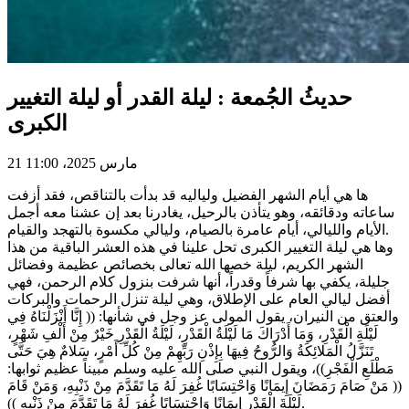
حديثُ الجُمعة : ليلة القدر أو ليلة التغيير
الكبرى
21 مارس 2025، 11:00
ها هي أيام الشهر الفضيل ولياليه قد بدأت بالتناقص، فقد أزفت
ساعاته ودقائقه، وهو يتأذن بالرحيل، يغادرنا بعد إن عشنا معه أجمل
الأيام والليالي، أيام عامرة بالصيام، وليالي مكسوة بالتهجد والقيام.
وها هي ليلة التغيير الكبرى تحل علينا في هذه العشر الباقية من هذا
الشهر الكريم، ليلة خصها الله تعالى بخصائص عظيمة وفضائل
جليلة، يكفي بها شرفاً وقدراً، أنها شرفت بنزول كلام الرحمن، فهي
أفضل ليالي العام على الإطلاق، وهي ليلة تنزل الرحمات والبركات
والعتق من النيران، يقول المولى عز وجل في شأنها: (( إِنَّا أَنْزَلْنَاهُ فِي
لَيْلَةِ الْقَدْرِ، وَمَا أَدْرَاكَ مَا لَيْلَةُ الْقَدْرِ، لَيْلَةُ الْقَدْرِ خَيْرٌ مِنْ أَلْفِ شَهْرٍ،
تَنَزَّلُ الْمَلائِكَةُ وَالرُّوحُ فِيهَا بِإِذْنِ رَبِّهِمْ مِنْ كُلِّ أَمْرٍ، سَلامٌ هِيَ حَتَّى
مَطْلَعِ الْفَجْرِ))، ويقول النبي صلى الله عليه وسلم مبيناً عظيم ثوابها:
(( مَنْ صَامَ رَمَضَانَ إِيمَانًا وَاحْتِسَابًا غُفِرَ لَهُ مَا تَقَدَّمَ مِنْ ذَنْبِهِ، وَمَنْ قَامَ
لَيْلَةَ الْقَدْرِ إِيمَانًا وَاحْتِسَابًا غُفِرَ لَهُ مَا تَقَدَّمَ مِنْ ذَنْبِهِ )).