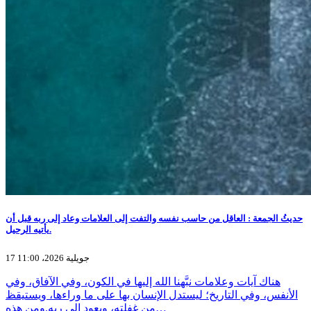
حديثُ الجمعة : العاقل من حاسب نفسه والتفت إلى العلامات وعاد إلى ربه قبل أن
يأتيه الرحيل.
17 جويلية 2026، 11:00
هناك آيات وعلامات نبَّهنا الله إليها في الكون، وفي الآفاق، وفي
الأنفس، وفي التاريخ؛ ليستدل الإنسان بها على ما وراءها، ويستيقظ
من غفلته، ويعود إلى ربه.ومن هذه…