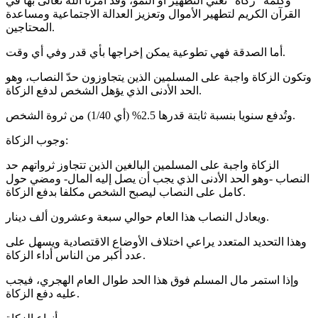
وكلمة “زكاة” تعني التطهير أو النمو، وقد أمرنا الله تعالى بها في
القرآن الكريم لتطهير الأموال وتعزيز العدالة الاجتماعية ومساعدة
المحتاجين.
أما الصدقة فهي تطوعية يمكن إخراجها بأي قدر وفي أي وقت.
وتكون الزكاة واجبة على المسلمين الذين يتجاوزون حدّ النصاب، وهو
الحد الأدنى الذي يؤهل الشخص لدفع الزكاة.
وتُدفع سنويا بنسبة ثابتة قدرها 2.5% (أي 1/40) من ثروة الشخص.
وجوب الزكاة:
الزكاة واجبة على المسلمين البالغين الذين تتجاوز ثرواتهم حد
النصاب -وهو الحد الأدنى الذي يجب أن يصل إليه المال- ومضي حول
كامل على النصاب ليصبح الشخص مكلفا بدفع الزكاة.
ويعادل النصاب هذا العام حوالي سبعة وعشرون ألف دينار.
وهذا التحديد المتعدد يراعي اختلاف الأوضاع الاقتصادية ويسهل على
عدد أكبر من الناس أداء الزكاة.
وإذا استمر مال المسلم فوق هذا الحد طوال العام الهجري، فيجب
عليه دفع الزكاة.