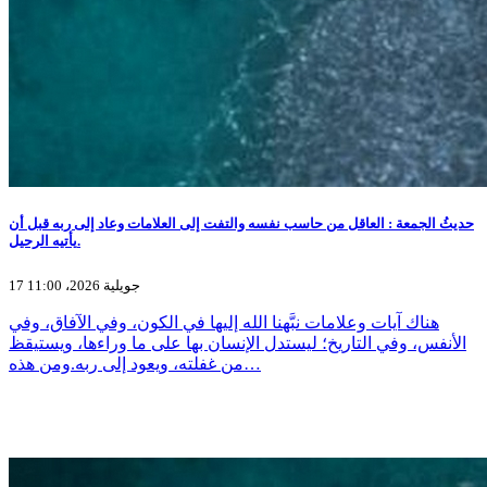
حديثُ الجمعة : العاقل من حاسب نفسه والتفت إلى العلامات وعاد إلى ربه قبل أن
يأتيه الرحيل.
17 جويلية 2026، 11:00
هناك آيات وعلامات نبَّهنا الله إليها في الكون، وفي الآفاق، وفي
الأنفس، وفي التاريخ؛ ليستدل الإنسان بها على ما وراءها، ويستيقظ
من غفلته، ويعود إلى ربه.ومن هذه…