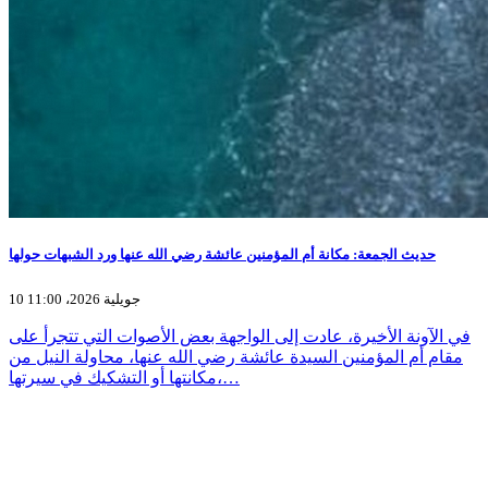
حديث الجمعة: مكانة أم المؤمنين عائشة رضي الله عنها ورد الشبهات حولها
10 جويلية 2026، 11:00
في الآونة الأخيرة، عادت إلى الواجهة بعض الأصوات التي تتجرأ على
مقام أم المؤمنين السيدة عائشة رضي الله عنها، محاولة النيل من
مكانتها أو التشكيك في سيرتها،…