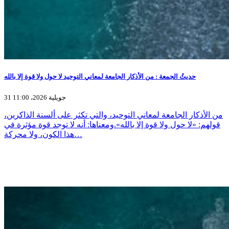
حديثُ الجمعة : من الأذكار الجامعة لمعاني التوحيد لا حول ولا قوة إلا بالله
31 جويلية 2026، 11:00
من الأذكار الجامعة لمعاني التوحيد، والتي تكثر على ألسنة الذاكرين،
قولهم: «لا حول ولا قوة إلا بالله».ومعناها: أنه لا توجد قوة مؤثرة في
هذا الكون، ولا محركة…