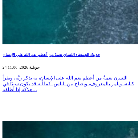
حديثُ الجمعة : اللسان نعمةٌ من أعظم نعم الله على الإنسان
24 جويلية 2026، 11:00
اللسان نعمةٌ من أعظم نعم الله على الإنسان، به يذكر ربَّه، ويقرأ
كتابه، ويأمر بالمعروف، ويصلح بين الناس، كما أنه قد يكون سببًا في
هلاكه إذا أطلقه…