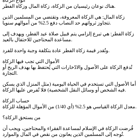
أنواع الزكاة
هناك نوعان رئيسيان من الزكاة، زكاة المال وزكاة الفطر.
زكاة المال: هي الزكاة المعروفة، وتقتضي من المسلمين الذين
تتجاوز ثرواتهم حد النصاب دفع 2.5% من أموالهم سنويا.
زكاة الفطر: هي تبرع إلزامي يتم قبيل صلاة عيد الفطر، ويهدف إلى
مساعدة المحتاجين للاحتفال بالعيد.
وتُقدر قيمة زكاة الفطر عادة بتكلفة وجبة واحدة للفرد.
الأموال التي تجب فيها الزكاة
تُدفع الزكاة على الأصول والادّخارات التي يُحتفظ بها بهدف الربح أو
التجارة.
أما الأصول التي تستخدم في الحياة اليومية (مثل المنزل الذي يسكن
فيه الشخص أو وسائل النقل الشخصية) فلا تُفرض عليها الزكاة.
حساب الزكاة
معدل الزكاة القياسي هو 2.5% (أي 1/40) من الأموال المؤهلة للزكاة.
من يستحق الزكاة؟
فُرضت الزكاة في الإسلام لمساعدة الفقراء والمحتاجين، ويجب أن
تُوجه إلى المسلمين الذين يعانون من نقص في المال والموارد.