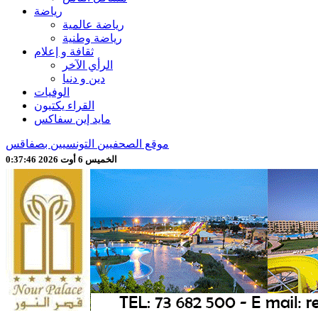
رياضة
رياضة عالمية
رياضة وطنية
ثقافة و إعلام
الرأي الآخر
دين و دنيا
الوفيات
القراء يكتبون
مايد إين سفاكس
موقع الصحفيين التونسيين بصفاقس
الخميس 6 أوت 2026 0:37:48