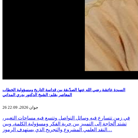
السيدة عائشة رضي الله عنها الصدّيقة بين قداسة التاريخ ومسؤولية الخطاب
المعاصر بقلم: الشيخ الدكتور بدري المداني
26 جوان 2026، 22:09
في زمنٍ تتسارع فيه وسائل التواصل وتتسع فيه مساحات التعبير،
تشتد الحاجة إلى التمييز بين حرية الفكر ومسؤولية الكلمة، وبين
النقد العلمي المشروع والتجريح الذي يستهدف الرموز…