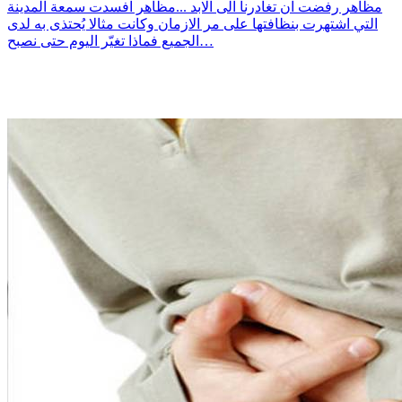
مظاهر رفضت ان تغادرنا الى الابد ...مظاهر افسدت سمعة المدينة
التي اشتهرت بنظافتها على مر الازمان وكانت مثالا يُحتذى به لدى
الجميع فماذا تغيّر اليوم حتى نصبح…