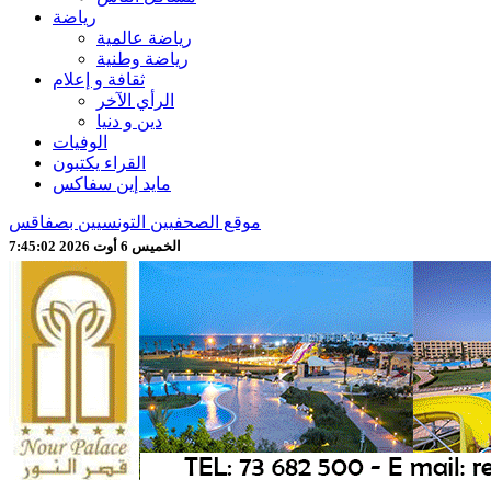
رياضة
رياضة عالمية
رياضة وطنية
ثقافة و إعلام
الرأي الآخر
دين و دنيا
الوفيات
القراء يكتبون
مايد إين سفاكس
موقع الصحفيين التونسيين بصفاقس
الخميس 6 أوت 2026 7:45:04