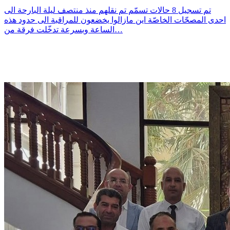
تم تسجيل 8 حالات تسمّم تم نقلهم منذ منتصف ليلة البارحة الى
احدى المصحّات الخاصّة اين مازالوا يخضعون للمراقبة الى حدود هذه
الساعة وبسرعة تدخّلت فرقة من…