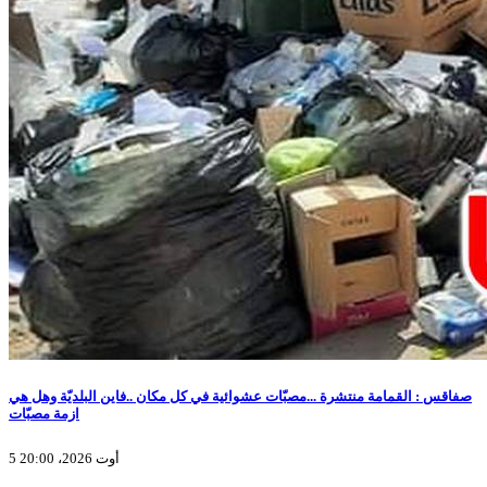
صفاقس : القمامة منتشرة ...مصبّات عشوائية في كل مكان ..فاين البلديّة وهل هي
ازمة مصبّات
5 أوت 2026، 20:00