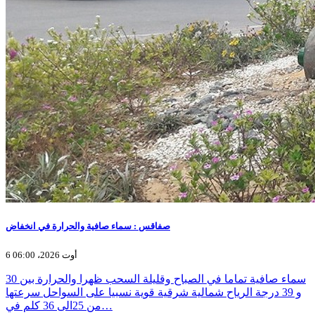
صفاقس : سماء صافية والحرارة في انخفاض
6 أوت 2026، 06:00
سماء صافية تماما في الصباح وقليلة السحب ظهرا والحرارة بين 30
و 39 درجة الرياح شمالية شرقية قوية نسبيا على السواحل سرعتها
من 25الى 36 كلم في…