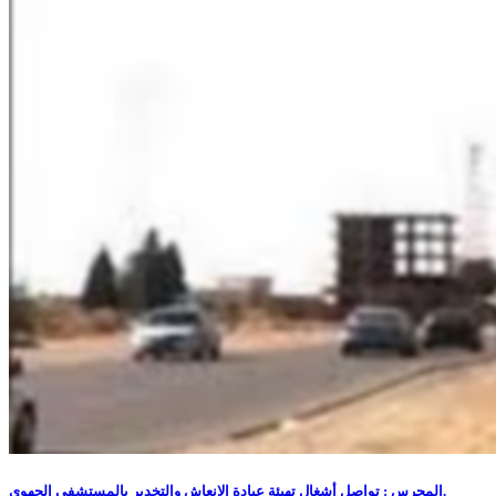
المحرس : تواصل أشغال تهيئة عيادة الإنعاش والتخدير بالمستشفى الجهوي.