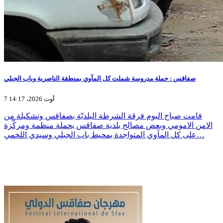
صفاقس : حملة مدروسة شملت كل المآوي بمنطقة الناصرية وباب الجبلي
7 أوت 2026، 14:17
قامت صباح اليوم فرقة الشرطة البلديّة بصفاقس وتشكيلة من
الامن الامومي وبعض مصالح بلدية صفاقس بحملة منظمة ومركّزة
على كل المآوي المتواجدة بمحيط باب الجبلي وسيدي اللخمي…