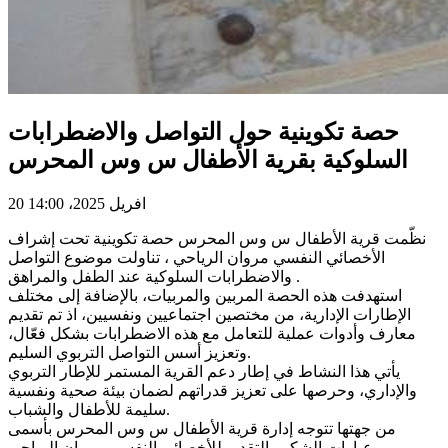
حصة تكوينية حول التواصل والاضطرابات
السلوكية بقرية الأطفال س وس المحرس
20 افريل 2025، 14:00
نظّمت قرية الأطفال س وس المحرس حصة تكوينية تحت إشراف
الأخصائي النفسي مروان الرياحي ، تناولت موضوع التواصل
والاضطرابات السلوكية عند الطفل والمراهق .
استهدفت هذه الحصة المربين والمربيات، بالإضافة إلى مختلف
الإطارات الإدارية، من مختصين اجتماعيين ونفسيين، اذ تم تقديم
معارف وأدوات عملية للتعامل مع هذه الاضطرابات بشكل فعّال،
وتعزيز أسس التواصل التربوي السليم.
يأتي هذا النشاط في إطار دعم القرية المستمر للإطار التربوي
والإداري، وحرصها على تعزيز قدراتهم لضمان بيئة صحية ونفسية
سليمة للأطفال والشباب.
من جهتها تتوجه إدارة قرية الأطفال س وس المحرس بأسمى
عبارات الشكر والتقدير للأخصائي النفسي مروان الرياحي.