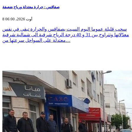
صفاقس : حرارة معتدلة ورياح ضعيفة
8 أوت 2026، 06:00
سحب قليلة عموما اليوم السبت بصفاقس والحرارة تبقى في نفس
معدّلاتها وتتراوح بين 31 و 40 درجة الرياح شرقية الى شمالية شرقية
معتدلة على السواحل سرعتها من…