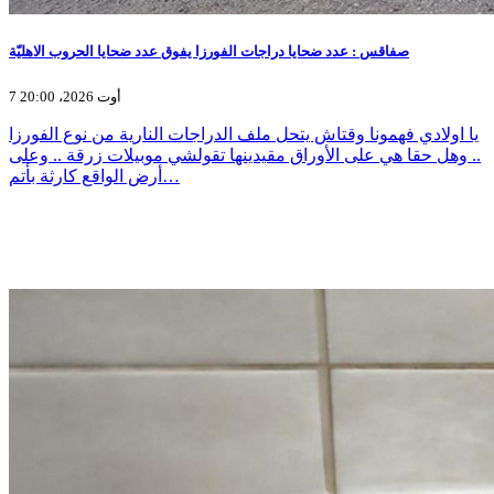
صفاقس : عدد ضحايا دراجات الفورزا يفوق عدد ضحايا الحروب الاهليّة
7 أوت 2026، 20:00
يا اولادي فهمونا وقتاش يتحل ملف الدراجات النارية من نوع الفورزا
.. وهل حقا هي على الأوراق مقيدينها تقولشي موبيلات زرقة .. وعلى
أرض الواقع كارثة بأتم…