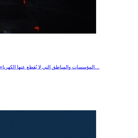
المؤسسات والمناطق التي لا يُقطع عنها الكهرباء في تونس هي المرافق الاستراتيجية والمنشآت الحيوية الكبرى، والتي تُستثنى كلياً من خطط تخفيف الأحمال أو "القطع الدوري" التي تعتمدها…