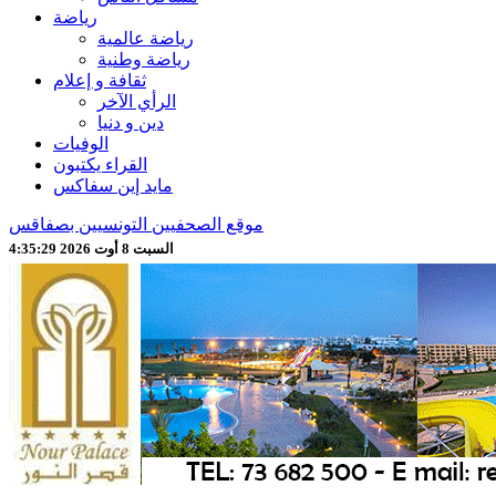
رياضة
رياضة عالمية
رياضة وطنية
ثقافة و إعلام
الرأي الآخر
دين و دنيا
الوفيات
القراء يكتبون
مايد إين سفاكس
موقع الصحفيين التونسيين بصفاقس
السبت 8 أوت 2026 4:35:31