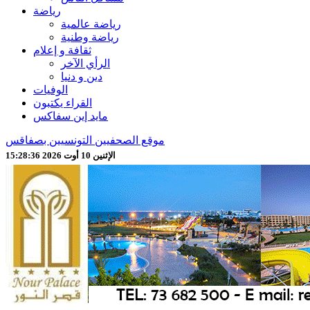
رياضة
رياضة عالمية
رياضة وطنية
ثقافة و إعلام
الرأي الآخر
دين و دنيا
الوفيات
القراء يكتبون
مايد إين سفاكس
موقع الصحفيين التونسيين بصفاقس
الإثنين 10 أوت 2026 15:28:38