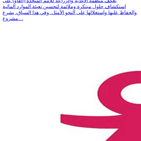
تعكف منظمة الأغذية والزراعة للأمم المتحدة (الفاو) على
استكشاف حلول مبتكرة وملائمة لتحسين تعبئة الموارد المائية
والحفاظ عليها واستغلالها على النحو الأمثل. وفي هذا السياق، يشرع
مشروع…