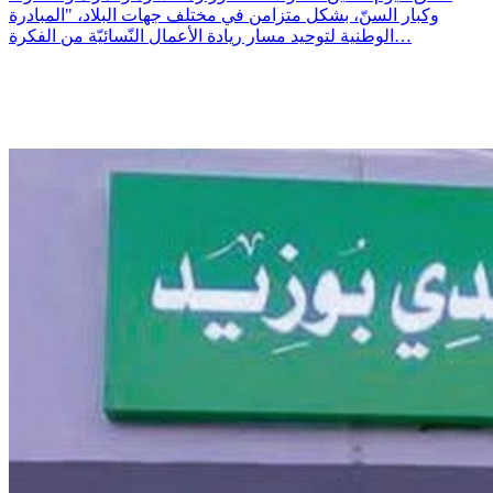
وكبار السنّ، بشكل متزامن في مختلف جهات البلاد، "المبادرة
الوطنية لتوحيد مسار ريادة الأعمال النّسائيّة من الفكرة…