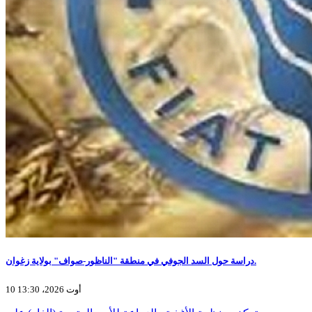
دراسة حول السد الجوفي في منطقة "الناظور-صواف" بولاية زغوان.
10 أوت 2026، 13:30