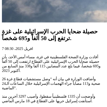
حصيلة ضحايا الحرب الإسرائيلية على غزة
ترتفع إلى 50 ألفاً و695 شخصاً.
7 افريل 2025، 08:30
أفادت وزارة الصحة الفلسطينية في غزة، مساء أمس الأحد، بأن
حصيلة ضحايا الحرب الإسرائيلية على القطاع ارتفعت إلى 50 ألفاً
و695 شخصاً، فيما بلغ عدد المصابين 115 ألفاً و338 منذ السابع من
أكتوبر 2023.
وأضافت الوزارة في بيان أنه “وصل مستشفيات قطاع غزة 26
ضحية و113 مصاباً جراء الهجمات الإسرائيلية خلال الساعات الـ24
الماضية”.
وأوضحت أن 1335 فلسطينياً سقطوا، وأصيب 3297 آخرين منذ
استأنفت إسرائيل حربها على القطاع في 18 مارس الماضي.