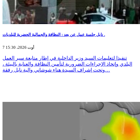
نابل جلسة عمل عن بعد : النظافة والجمالية الحضرية للبلديات .
7 أوت 2026، 15:30
تنفيذا لتعليمات السيد وزير الداخلية في إطار متابعة سير العمل
البلدي وإتخاذ الإجراءات الضرورية لتأمين النظافة والعناية بالبيئة ،
وتحت إشراف السيدة هناء شوشاني والية نابل رفقة…