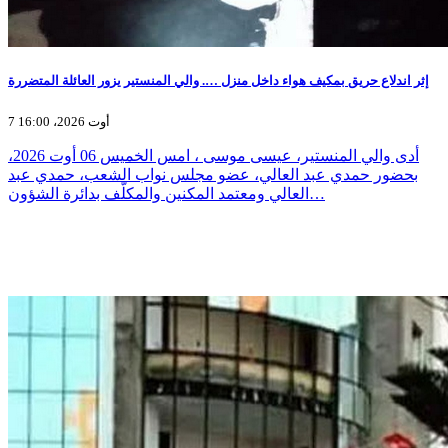
إثر اندلاع حريق بمكيف هواء داخل منزل …. والي المنستير يزور العائلة المتضررة
7 أوت 2026، 16:00
أدى والي المنستير، عيسى موسى ، امس الخميس 06 أوت 2026،
بحضور حمدي عبد العالي، عضو مجلس نواب الشعب، حمدي عبد
العالي ومعتمد المكنين والمكلّف بدائرة الشؤون…