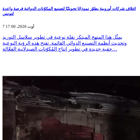
ائتلاف شركات أوروبية يطوّر نموذجًا تحويليًا لتصنيع المكوّنات الدوائية فرصة واعدة
لتونس
7 أوت 2026، 17:00
يمثّل هذا المنهج المبتكر نقلة نوعية في تطوير سلاسل التوريد
وتحديث أنظمة التصنيع الدوائي القائمة. تفتح هذه الرؤية النوعية
حقبة جديدة في تطوير إنتاج المُكوّنات الصيدلانية الفعّالة…