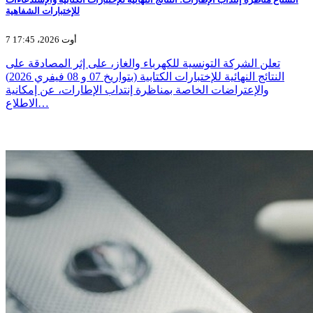
للإختبارات الشفاهية
7 أوت 2026، 17:45
تعلن الشركة التونسية للكهرباء والغاز، على إثر المصادقة على
النتائج النهائية للإختبارات الكتابية (بتواريخ 07 و 08 فيفري 2026)
والإعتراضات الخاصة بمناظرة إنتداب الإطارات، عن إمكانية
الاطلاع…