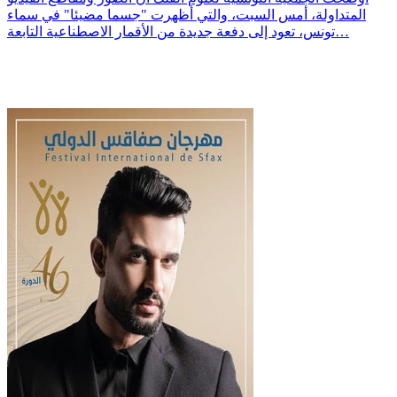
المتداولة، أمس السبت، والتي أظهرت "جسما مضيئا" في سماء
تونس، تعود إلى دفعة جديدة من الأقمار الاصطناعية التابعة…