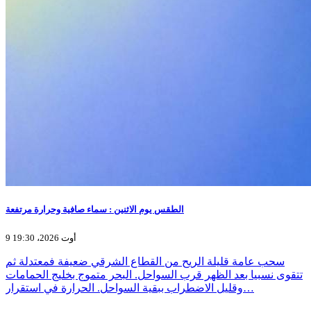
الطقس يوم الاثنين : سماء صافية وحرارة مرتفعة
9 أوت 2026، 19:30
سحب عامة قليلة الريح من القطاع الشرقي ضعيفة فمعتدلة ثم
تتقوى نسبيا بعد الظهر قرب السواحل. البحر متموج بخليج الحمامات
وقليل الاضطراب ببقية السواحل. الحرارة في استقرار…