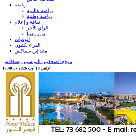
رياضة
رياضة عالمية
رياضة وطنية
ثقافة و إعلام
الرأي الآخر
دين و دنيا
الوفيات
القراء يكتبون
مايد إين سفاكس
موقع الصحفيين التونسيين بصفاقس
الإثنين 10 أوت 2026 10:49:59