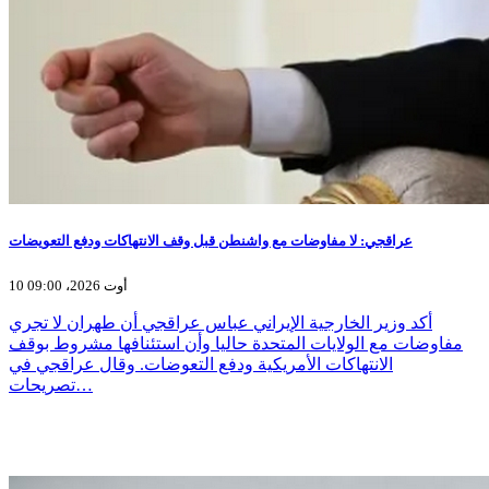
عراقجي: لا مفاوضات مع واشنطن قبل وقف الانتهاكات ودفع التعويضات
10 أوت 2026، 09:00
أكد وزير الخارجية الإيراني عباس عراقجي أن طهران لا تجري
مفاوضات مع الولايات المتحدة حاليا وأن استئنافها مشروط بوقف
الانتهاكات الأمريكية ودفع التعوضات. وقال عراقجي في
تصريحات…