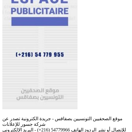
موقع الصحفيين التونسيين بصفاقس - جريدة الكترونية تصدر عن
شركة جسور للإعلانات
للإتصال أو نشر الردود الهاتف 54779966 (216+) - البريد الإلكتروني