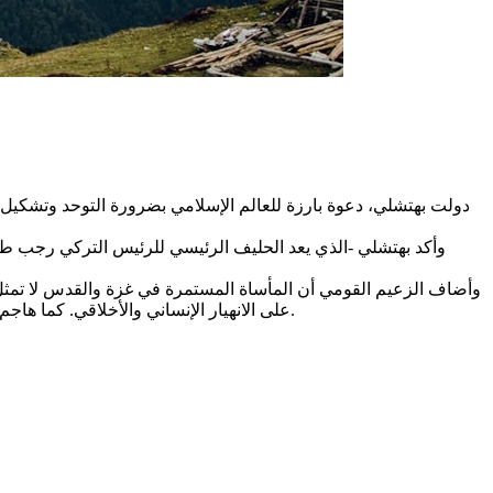
وأكد بهتشلي -الذي يعد الحليف الرئيسي للرئيس التركي رجب طيب
وأضاف الزعيم القومي أن المأساة المستمرة في غزة والقدس لا تمثل اخ
على الانهيار الإنساني والأخلاقي. كما هاجم المؤسسات الدولية واصفاً الأمم المتحدة بأنها باتت على “فراش الموت”، بينما تفقد تحالفات أخرى مثل الناتو والاتحاد الأوروبي تأثيرها تدريجياً.