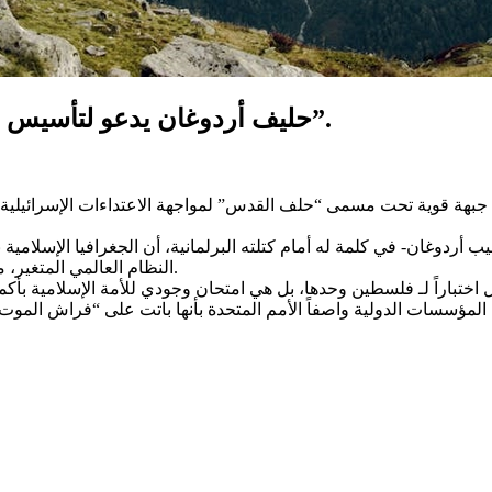
حليف أردوغان يدعو لتأسيس “حلف القدس” ومواجهة “البلطجة الإسرائيلية”.
 أردوغان- في كلمة له أمام كتلته البرلمانية، أن الجغرافيا الإسلا
النظام العالمي المتغير، مشدداً على أن تركيا والشعب التركي مستعدون تماماً لدعم هذا الاتحاد.
تباراً لـ فلسطين وحدها، بل هي امتحان وجودي للأمة الإسلامية بأكمله