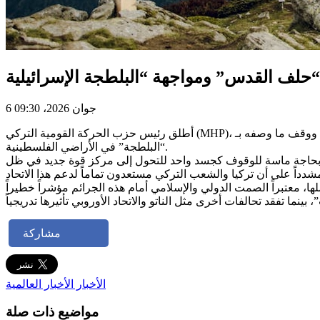
6 جوان 2026، 09:30
أطلق رئيس حزب الحركة القومية التركي (MHP)، دولت بهتشلي، دعوة بارزة للعالم الإسلامي بضرورة التوحد وتشكيل جبهة قوية تحت مسمى “حلف القدس” لمواجهة الاعتداءات الإسرائيلية ووقف ما وصفه بـ
“البلطجة” في الأراضي الفلسطينية.
مية بحاجة ماسة للوقوف كجسد واحد للتحول إلى مركز قوة جديد في ظل
ا، معتبراً الصمت الدولي والإسلامي أمام هذه الجرائم مؤشراً خطيراً
مشاركة
الأخبار
الأخبار العالمية
مواضيع ذات صلة