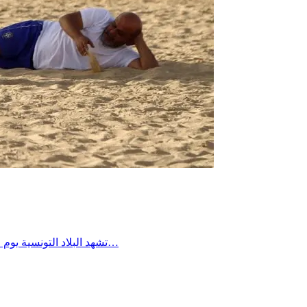
تشهد البلاد التونسية يوم الجمعة 24 جويلية 2026 بداية انفراج تدريجي في موجة الحر الشديدة التي مرت بها البلاد. وفقاً لبيانات المعهد الوطني للرصد الجوي، تصل رياح…