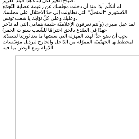
صباح الخير لكلّ أبناء هذا البلد العزيز.
لم أتكلّم أبدًا منذ أن دخلت مجلسك عن زعيمة عصابة التّجمّع
الدّستوري “المنحلّ” التي تطاولت إلى حدّ الاحتلال على مجلسك
وعليك وعلى كلّ نوّابك يا شعب تونس.
لقد عيل صبري (وأنتم تعرفون الإعلاميّة حليمة همامي التي لم تدّخر
جهدًا في الصّدع بالحق احترامًا للشّعب سنوات الجمر)
يجب أن نضع حدًّا لهذه المهزلة التي نعيشها ما بعد ثورتنا لنتصدّى
لمخطّطاتها الجهنّميّة المموَّلة من الدّاخل والخارج لترذيل مؤسّسات
الدّولة وبيع الوطن بما فيه.