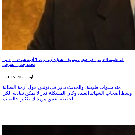
المنظومة التعليمية في تونس وسوق الشغل: أزمة ربط لا أزمة شهائد.....بقلم :
محمد جمال الشرفي
5 أوت 2026، 21:15
منذ سنوات طويلة، والحديث يدور في تونس حول أزمة البطالة
وسط أصحاب الشهائد العليا، وكأن المشكلة قدر لا يمكن تفاديه. لكن
الحقيقة أعمق من ذلك بكثير. فالتعليم…