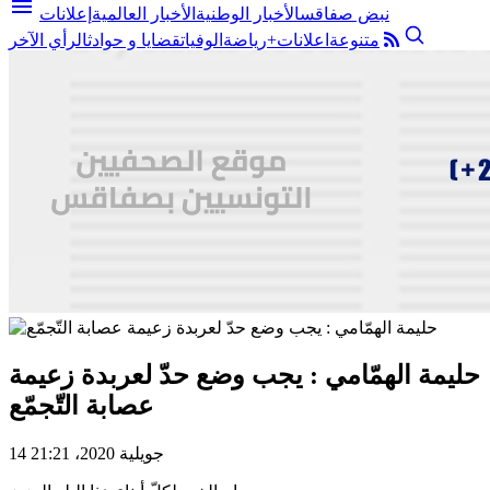
menu
نبض صفاقس
الأخبار الوطنية
الأخبار العالمية
إعلانات
متنوعة
اعلانات+
رياضة
الوفيات
قضايا و حوادث
الرأي الآخر
حليمة الهمّامي : يجب وضع حدّ لعربدة زعيمة
عصابة التّجمّع
14 جويلية 2020، 21:21