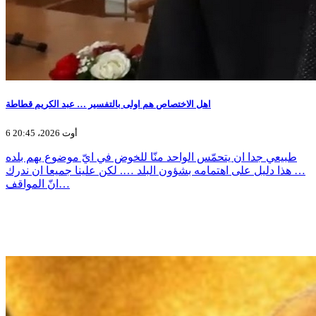
اهل الاختصاص هم اولى بالتفسير … عبد الكريم قطاطة
6 أوت 2026، 20:45
طبيعي جدا ان يتحمّس الواحد منّا للخوض في ايّ موضوع يهم بلده
… هذا دليل على اهتمامه بشؤون البلد …. لكن علينا جميعا ان ندرك
انّ المواقف…