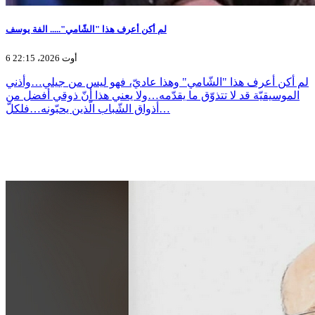
لم أكن أعرف هذا "الشّامي"..... الفة يوسف
6 أوت 2026، 22:15
لم أكن أعرف هذا "الشّامي" وهذا عاديّ، فهو ليس من جيلي…وأذني
الموسيقيّة قد لا تتذوّق ما يقدّمه…ولا يعني هذا أنّ ذوقي أفضل من
أذواق الشّباب الّذين يحبّونه…فلكلّ…