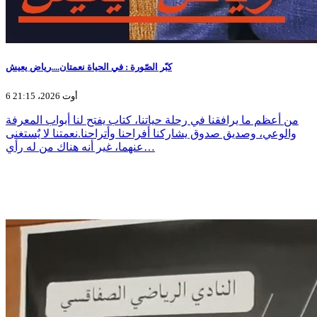
كبّر الصّورة : في الحياة نعمتان....رياض يعيش
6 أوت 2026، 21:15
من أعظم ما يرافقنا في رحلة حياتنا، كتاب يفتح لنا أبواب المعرفة
والوعي، وصديق صدوق يشاركنا أفراحنا وأتراحنا.نعمتنا لا يٌستغنى
عنهما، غير أنه هناك من له رأي…