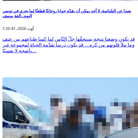
بعيدا عن السّياسة، لا أحد يمكن أن يقدّم جوابا روحانيّا قطعيّا لما يجري في تونس
اليوم...الفة يوسف
5 أوت 2026، 20:45
قد يكون وضعنا نتيجة يستحقّها جلّ النّاس لما كسا طباعهم من عنف
وما ملأ قلوبهم من كره… قد يكون درسا تقدّمه الحياة لمجموعة غير
ناضجة لا نفسيّا…