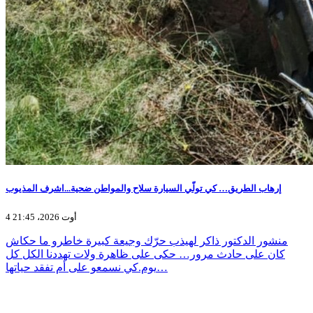
إرهاب الطريق… كي تولّي السيارة سلاح والمواطن ضحية...اشرف المذيوب
4 أوت 2026، 21:45
منشور الدكتور ذاكر لهيذب حرّك وجيعة كبيرة خاطرو ما حكاش
كان على حادث مرور… حكى على ظاهرة ولات تهددنا الكل كل
يوم.كي نسمعو على أم تفقد حياتها…