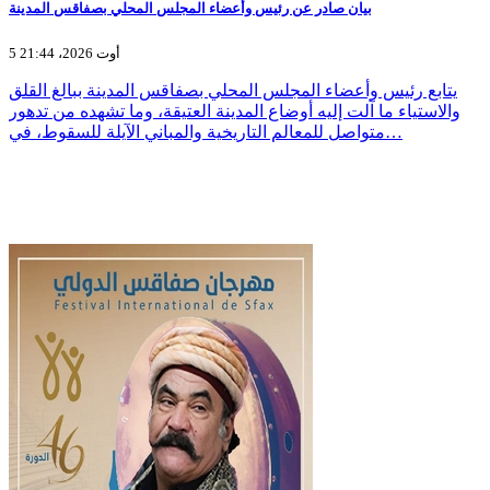
بيان صادر عن رئيس وأعضاء المجلس المحلي بصفاقس المدينة
5 أوت 2026، 21:44
يتابع رئيس وأعضاء المجلس المحلي بصفاقس المدينة ببالغ القلق
والاستياء ما آلت إليه أوضاع المدينة العتيقة، وما تشهده من تدهور
متواصل للمعالم التاريخية والمباني الآيلة للسقوط، في…