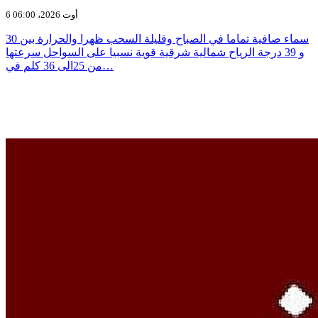
6 أوت 2026، 06:00
سماء صافية تماما في الصباح وقليلة السحب ظهرا والحرارة بين 30
و 39 درجة الرياح شمالية شرقية قوية نسبيا على السواحل سرعتها
من 25الى 36 كلم في…